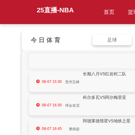
25直播-NBA
首页
篮
季后赛
今 日 体 育
足球
赛 事 直 播
长顺八月VS红岩村二队
08-07 15:30
贵州五峰
科尔多瓦VS阿尔梅里亚
杯
08-07 16:30
球会友谊
阿德莱德彗星VS地铁之星
08-07 16:45
澳南超