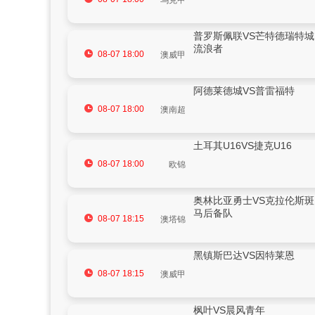
乌克甲
普罗斯佩联VS芒特德瑞特城
流浪者
08-07 18:00
澳威甲
阿德莱德城VS普雷福特
08-07 18:00
澳南超
土耳其U16VS捷克U16
08-07 18:00
欧锦
奥林比亚勇士VS克拉伦斯斑
U16A
马后备队
08-07 18:15
澳塔锦
黑镇斯巴达VS因特莱恩
08-07 18:15
澳威甲
枫叶VS晨风青年