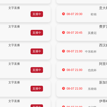
意大
文字直播
直播中
08-07 20:30
欧锦
费罗
文字直播
U16A
直播中
08-07 20:45
莫桑冠
西汉
文字直播
直播中
08-07 21:00
中东欧杯
阿里
文字直播
直播中
08-07 21:00
也统杯
新加
文字直播
直播中
08-07 21:00
东南锦
伊蒂
文字直播