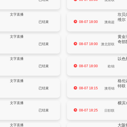
俄青联
坎贝
文字直播
维尔
已结束
08-07 18:00
澳南超
黄金
文字直播
奇部
已结束
08-07 18:00
澳北部联
以色
文字直播
已结束
08-07 18:00
欧锦
格伦
文字直播
U16A
特联
已结束
08-07 18:15
澳塔锦
横滨
文字直播
已结束
08-07 18:25
日职联
大阪
文字直播