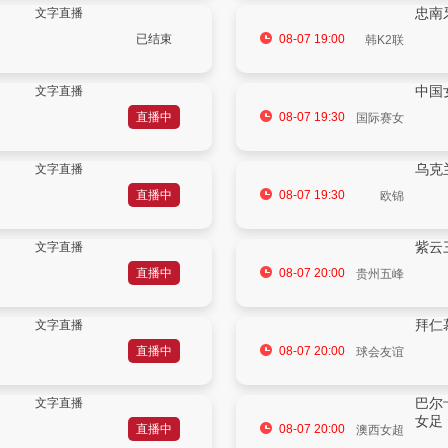
忠南
文字直播
已结束
08-07 19:00
韩K2联
中国
文字直播
直播中
08-07 19:30
国际赛女
乌克兰
文字直播
直播中
08-07 19:30
欧锦
紫云
文字直播
U16B
直播中
08-07 20:00
贵州五峰
拜仁
文字直播
杯
直播中
08-07 20:00
球会友谊
巴尔
文字直播
女足
直播中
08-07 20:00
澳西女超