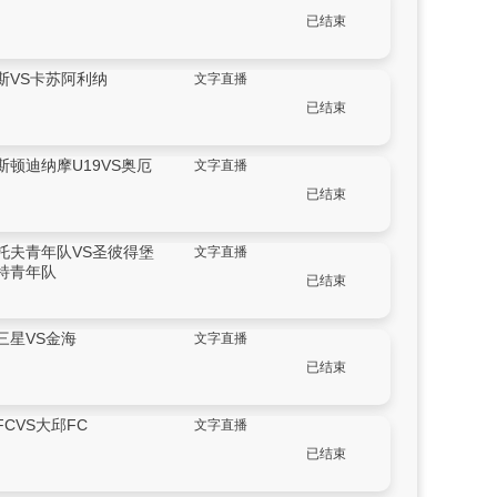
已结束
斯VS卡苏阿利纳
文字直播
已结束
斯顿迪纳摩U19VS奥厄
文字直播
已结束
托夫青年队VS圣彼得堡
文字直播
特青年队
已结束
三星VS金海
文字直播
已结束
FCVS大邱FC
文字直播
已结束