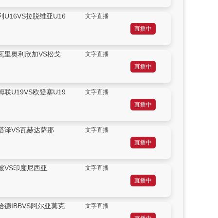
利U16VS拉脱维亚U16
文字直播
直播中
瓦里奥利欣加VS松戈
文字直播
直播中
姆联U19VS欧登塞U19
文字直播
直播中
塔泽VS瓦赫达萨那
文字直播
直播中
坡VS印度尼西亚
文字直播
直播中
哈德IBBVS阿尔亚莫克
文字直播