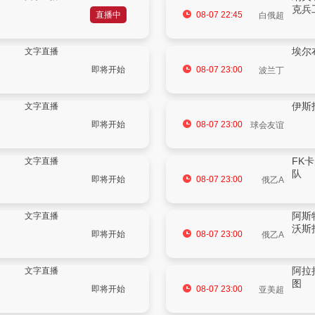
U16B
克兵
直播中
08-07 22:45
白俄超
埃尔
文字直播
即将开始
08-07 23:00
波兰丁
伊斯
文字直播
即将开始
08-07 23:00
球会友谊
FK
文字直播
队
即将开始
08-07 23:00
俄乙A
阿斯
文字直播
沃斯
即将开始
08-07 23:00
俄乙A
阿拉
文字直播
图
即将开始
08-07 23:00
亚美超