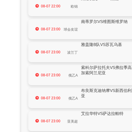
U16B级
08-07 22:00
欧锦
南蒂罗尔VS维图斯维罗纳
U16B
08-07 23:00
球会友谊
雅盖隆B队VS苏瓦乌基
08-07 23:00
波兰丁
索科尔萨拉托夫VS弗拉季高
加索阿兰尼亚
08-07 23:00
俄乙A
布良斯克迪纳摩VS新西伯利
亚
08-07 23:00
俄乙A
艾拉华特VS萨达拉帕特
08-07 23:00
亚美超