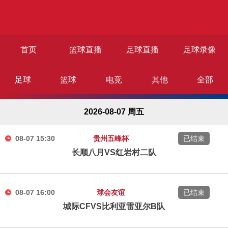
首页
篮球直播
足球直播
足球录像
足球
篮球
电竞
其他
全部
篮球录像
足球资讯
篮球资讯
2026-08-07 周五
08-07 15:30
贵州五峰杯
已结束
长顺八月VS红岩村二队
08-07 16:00
球会友谊
已结束
城际CFVS比利亚雷亚尔B队