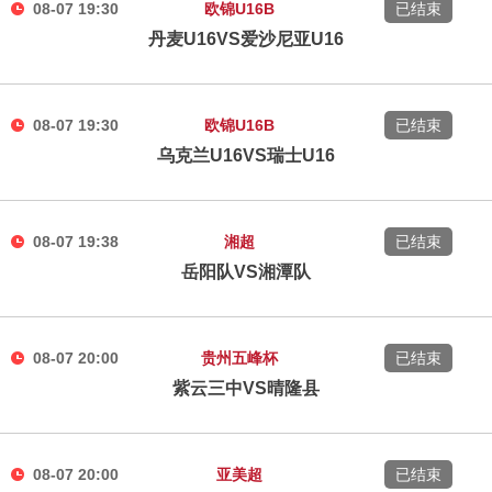
08-07 19:30
欧锦U16B
已结束
丹麦U16VS爱沙尼亚U16
08-07 19:30
欧锦U16B
已结束
乌克兰U16VS瑞士U16
08-07 19:38
湘超
已结束
岳阳队VS湘潭队
08-07 20:00
贵州五峰杯
已结束
紫云三中VS晴隆县
08-07 20:00
亚美超
已结束