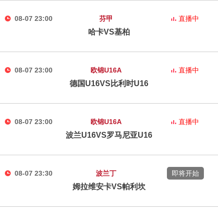
08-07 23:00
芬甲
直播中
哈卡VS基柏
08-07 23:00
欧锦U16A
直播中
德国U16VS比利时U16
08-07 23:00
欧锦U16A
直播中
波兰U16VS罗马尼亚U16
08-07 23:30
波兰丁
即将开始
姆拉维安卡VS帕利坎