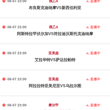
08-07 23:00
俄乙A
直播中
布良斯克迪纳摩VS新西伯利亚
08-07 23:00
俄乙A
直播中
阿斯特拉罕伏尔加VS符拉迪沃斯托克迪纳摩
08-07 23:00
亚美超
直播中
艾拉华特VS萨达拉帕特
08-07 23:00
亚美超
直播中
阿拉拉特亚美尼亚VS乌拉尔图
08-07 23:00
摩尔甲
直播中