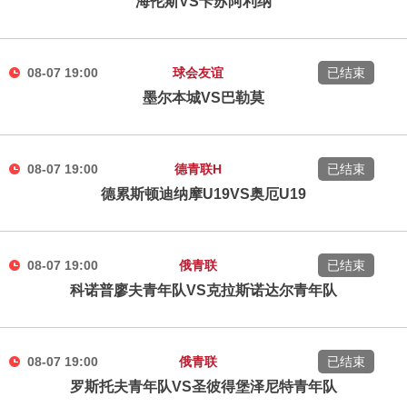
海伦斯VS卡苏阿利纳
08-07 19:00
球会友谊
已结束
墨尔本城VS巴勒莫
08-07 19:00
德青联H
已结束
德累斯顿迪纳摩U19VS奥厄U19
08-07 19:00
俄青联
已结束
科诺普廖夫青年队VS克拉斯诺达尔青年队
08-07 19:00
俄青联
已结束
罗斯托夫青年队VS圣彼得堡泽尼特青年队