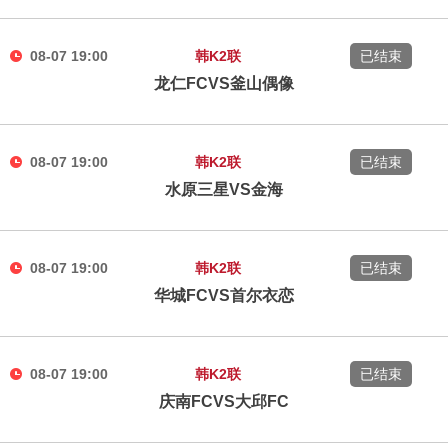
08-07 19:00
韩K2联
已结束
龙仁FCVS釜山偶像
08-07 19:00
韩K2联
已结束
水原三星VS金海
08-07 19:00
韩K2联
已结束
华城FCVS首尔衣恋
08-07 19:00
韩K2联
已结束
庆南FCVS大邱FC