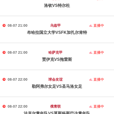
洛钦VS特尔杜
08-07 21:00
乌兹甲
直播中
布哈拉国立大学VSFK加扎尔肯特
08-07 21:00
哈萨克甲
直播中
贾伊克VS拖雷斯
08-07 22:00
球会友谊
直播中
勒阿弗尔女足VS圣马洛女足
08-07 22:00
俄青联
直播中
法克尔青年队VS莫斯科斯巴达青年队