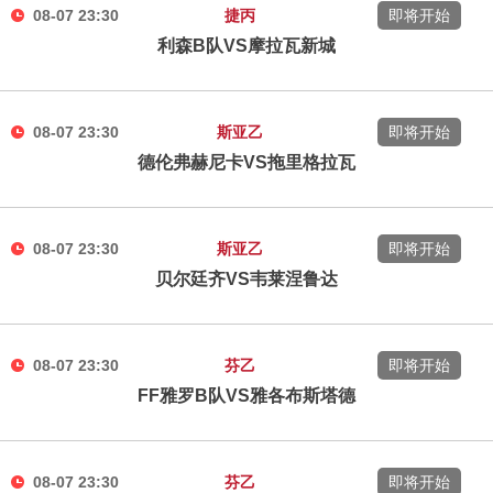
08-07 23:30
捷丙
即将开始
利森B队VS摩拉瓦新城
08-07 23:30
斯亚乙
即将开始
德伦弗赫尼卡VS拖里格拉瓦
08-07 23:30
斯亚乙
即将开始
贝尔廷齐VS韦莱涅鲁达
08-07 23:30
芬乙
即将开始
FF雅罗B队VS雅各布斯塔德
08-07 23:30
芬乙
即将开始