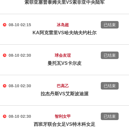
索菲亚塞普泰姆夫里VS索非亚中央陆军
08-10 02:15
冰岛超
已结束
KA阿克雷里VS哈夫纳夫约杜尔
08-10 02:30
球会友谊
已结束
曼托瓦VS卡尔皮
08-10 02:30
巴高乙
已结束
拉杰丹斯VS艾斯波迪渥
08-10 02:30
智利女甲
已结束
西班牙联合女足VS特木科女足