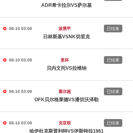
ADR希卡拉尔VS萨尔基
08-10 03:00
波黑甲
已结束
日林斯基VSNK切里克
08-10 03:00
意杯
已结束
贝内文托VS拉维纳
08-10 03:00
塞尔超
已结束
OFK贝尔格莱德VS潘切沃泽勒
08-10 03:00
克亚联
已结束
哈伊杜克斯普利特VS伊斯特拉1961