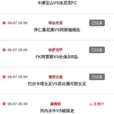
卡潘宝山VS休尼克FC
08-07 20:00
球会友谊
已结束
拜仁慕尼黑VS阿斯顿维拉
08-07 20:00
哈萨克甲
已结束
FK阿雷斯VS杜保尔B队
08-07 20:00
澳西女超
已结束
巴尔卡塔女足VS苏比雅可联女足
08-07 20:30
越南联
直播中
河内水牛VS岘港龙