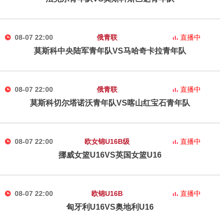
08-07 22:00
俄青联
直播中
莫斯科中央陆军青年队VS马哈奇卡拉青年队
08-07 22:00
俄青联
直播中
莫斯科切尔塔诺沃青年队VS喀山红宝石青年队
08-07 22:00
欧女锦U16B级
直播中
挪威女篮U16VS英国女篮U16
08-07 22:00
欧锦U16B
直播中
匈牙利U16VS奥地利U16