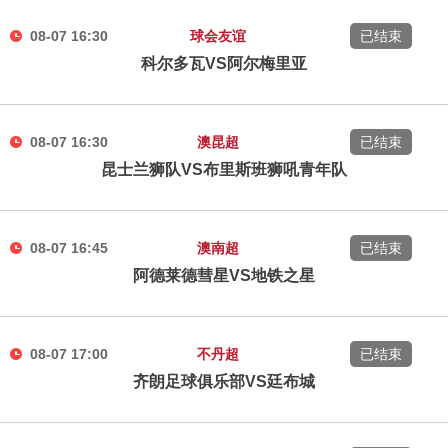
08-07 16:30
球会友谊
已结束
科尔多瓦VS阿尔梅里亚
08-07 16:30
澳昆超
已结束
昆士兰狮队VS布里斯班狮吼青年队
08-07 16:45
澳南超
已结束
阿德莱德彗星VS地铁之星
08-07 17:00
不丹超
已结束
齐朗足球俱乐部VS廷布城