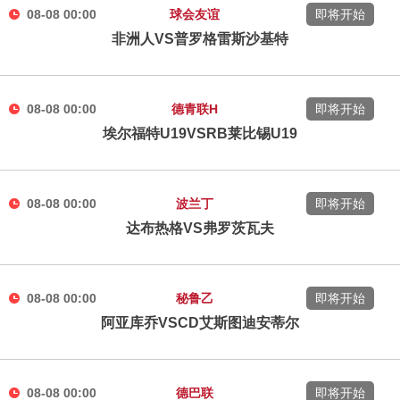
08-08 00:00
球会友谊
即将开始
非洲人VS普罗格雷斯沙基特
08-08 00:00
德青联H
即将开始
埃尔福特U19VSRB莱比锡U19
08-08 00:00
波兰丁
即将开始
达布热格VS弗罗茨瓦夫
08-08 00:00
秘鲁乙
即将开始
阿亚库乔VSCD艾斯图迪安蒂尔
08-08 00:00
德巴联
即将开始