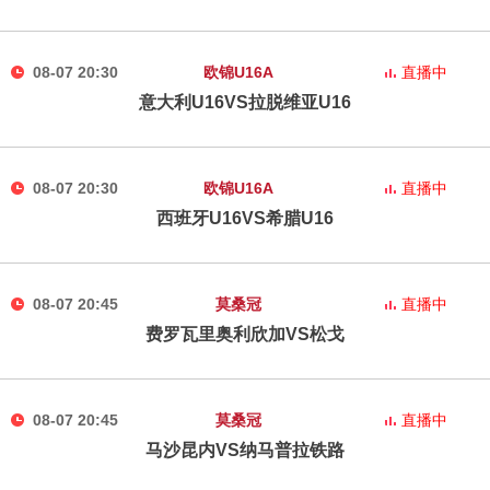
08-07 20:30
欧锦U16A
直播中
意大利U16VS拉脱维亚U16
08-07 20:30
欧锦U16A
直播中
西班牙U16VS希腊U16
08-07 20:45
莫桑冠
直播中
费罗瓦里奥利欣加VS松戈
08-07 20:45
莫桑冠
直播中
马沙昆内VS纳马普拉铁路