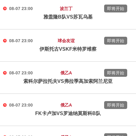
08-07 23:00
波兰丁
即将开始
雅盖隆B队VS苏瓦乌基
08-07 23:00
球会友谊
即将开始
伊斯托古VSKF米特罗维察
08-07 23:00
俄乙A
即将开始
索科尔萨拉托夫VS弗拉季高加索阿兰尼亚
08-07 23:00
俄乙A
即将开始
FK卡卢加VS罗迪纳莫斯科B队