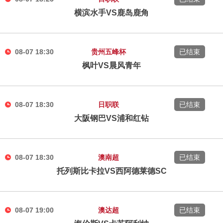
横滨水手VS鹿岛鹿角
08-07 18:30
贵州五峰杯
已结束
枫叶VS晨风青年
08-07 18:30
日职联
已结束
大阪钢巴VS浦和红钻
08-07 18:30
澳南超
已结束
托列斯比卡拉VS西阿德莱德SC
08-07 19:00
澳达超
已结束