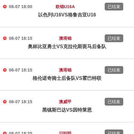
08-07 18:00
欧锦U16A
已结束
以色列U16VS格鲁吉亚U16
08-07 18:15
澳塔锦
已结束
奥林比亚勇士VS克拉伦斯斑马后备队
08-07 18:15
澳塔锦
已结束
格伦诺奇骑士后备队VS霍巴特联
08-07 18:15
澳威甲
已结束
黑镇斯巴达VS因特莱恩
08-07 18:25
日职联
已结束