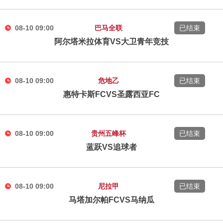
08-10 09:00
巴马全联
已结束
阿尔塔米拉体育VS大卫青年竞技
08-10 09:00
危地乙
已结束
惠特卡斯FCVS圣露西亚FC
08-10 09:00
贵州五峰杯
已结束
蓝跃VS追球者
08-10 09:00
尼拉甲
已结束
马塔加尔帕FCVS马纳瓜