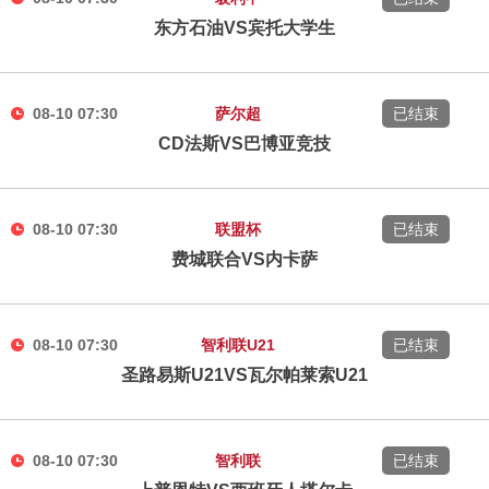
东方石油VS宾托大学生
08-10 07:30
萨尔超
已结束
CD法斯VS巴博亚竞技
08-10 07:30
联盟杯
已结束
费城联合VS内卡萨
08-10 07:30
智利联U21
已结束
圣路易斯U21VS瓦尔帕莱索U21
08-10 07:30
智利联
已结束