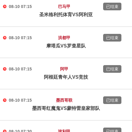
08-10 07:15
巴马甲
已结束
圣米格利托体育VS阿利亚
08-10 07:15
洪都甲
已结束
摩塔瓜VS罗查星队
08-10 07:15
阿甲
已结束
阿根廷青年人VS竞技
08-10 07:15
墨西哥联
已结束
墨西哥红魔鬼VS蒙特雷皇家部队
08-10 07:30
玻利甲
已结束