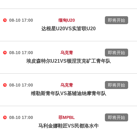
08-10 17:00
缅甸U20
即将开始
达根星U20VS实皆联U20
08-10 17:00
乌克青
即将开始
埃皮森特尔U21VS顿涅茨克矿工青年队
08-10 17:00
乌克青
即将开始
维勒斯青年队VS基辅迪纳摩青年队
08-10 17:00
菲MPBL
即将开始
马利金娜鞋匠VS民都洛水牛