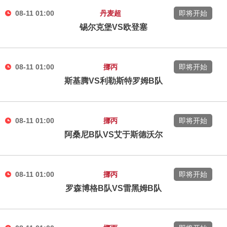
08-11 01:00
丹麦超
即将开始
锡尔克堡VS欧登塞
08-11 01:00
挪丙
即将开始
斯基腾VS利勒斯特罗姆B队
08-11 01:00
挪丙
即将开始
阿桑尼B队VS艾于斯德沃尔
08-11 01:00
挪丙
即将开始
罗森博格B队VS雷黑姆B队