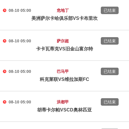
08-10 05:00
危地丁
已结束
美洲萨尔卡哈俱乐部VS卡布里坎
08-10 05:00
萨尔超
已结束
卡卡瓦蒂克VS旧金山富尔特
08-10 05:00
巴马甲
已结束
科克莱联VS维拉加斯FC
08-10 05:00
洪都甲
已结束
胡蒂卡尔帕VSCD奥林匹亚