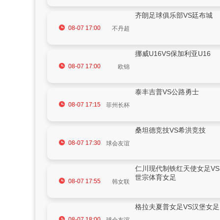
齐朗足球俱乐部VS廷布城
08-07 17:00
不丹超
挪威U16VS保加利亚U16
08-07 17:00
欧锦
泰丰吉普VS公路勇士
U16B
08-07 17:15
菲州长杯
桑坦德竞技VS希洪竞技
08-07 17:30
球会友谊
仁川现代制铁红天使女足VS
世宗体育女足
08-07 17:55
韩女联
格拉夫夏普女足VS汉堡女足
08-07 18:00