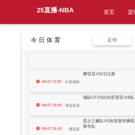
25直播-NBA
首页
篮
季后赛
今 日 体 育
足球
赛 事 直 播
摩塔瓜VSCD法斯
08-07 11:00
中美洲杯
城际CFVS比利亚雷亚尔B队
08-07 16:00
球会友谊
昆士兰狮队VS布里斯班狮吼
青年队
08-07 16:30
澳昆超