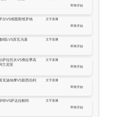
即将开始
罗尔VS维图斯维罗纳
文字直播
即将开始
隆B队VS苏瓦乌基
文字直播
即将开始
尔萨拉托夫VS弗拉季高
文字直播
阿兰尼亚
即将开始
斯克迪纳摩VS新西伯利
文字直播
即将开始
华特VS萨达拉帕特
文字直播
即将开始