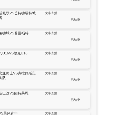
斯佩联VS芒特德瑞特城
文字直播
者
已结束
莱德城VS普雷福特
文字直播
已结束
U16VS捷克U16
文字直播
已结束
比亚勇士VS克拉伦斯斑
文字直播
备队
已结束
斯巴达VS因特莱恩
文字直播
已结束
VS晨风青年
文字直播