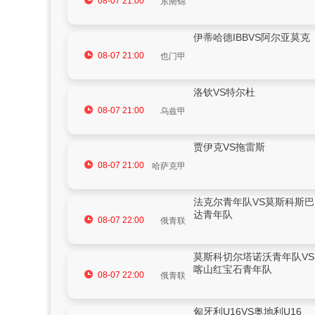
08-07 21:00
东南锦
伊蒂哈德IBBVS阿尔亚莫克
08-07 21:00
也门甲
洛钦VS特尔杜
08-07 21:00
乌兹甲
贾伊克VS拖雷斯
08-07 21:00
哈萨克甲
法克尔青年队VS莫斯科斯巴
达青年队
08-07 22:00
俄青联
莫斯科切尔塔诺沃青年队VS
喀山红宝石青年队
08-07 22:00
俄青联
匈牙利U16VS奥地利U16