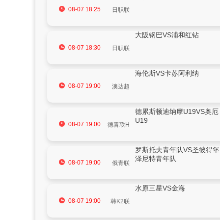
08-07 18:25
日职联
大阪钢巴VS浦和红钻
08-07 18:30
日职联
海伦斯VS卡苏阿利纳
08-07 19:00
澳达超
德累斯顿迪纳摩U19VS奥厄
U19
08-07 19:00
德青联H
罗斯托夫青年队VS圣彼得堡
泽尼特青年队
08-07 19:00
俄青联
水原三星VS金海
08-07 19:00
韩K2联