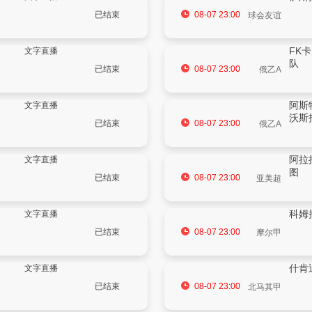
已结束
08-07 23:00
球会友谊
FK
文字直播
队
已结束
08-07 23:00
俄乙A
阿斯
文字直播
沃斯
已结束
08-07 23:00
俄乙A
阿拉
文字直播
图
已结束
08-07 23:00
亚美超
科姆
文字直播
已结束
08-07 23:00
摩尔甲
什肯
文字直播
已结束
08-07 23:00
北马其甲