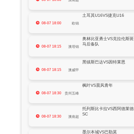
澳南超
土耳其U16VS捷克U16
08-07 18:00
欧锦
奥林比亚勇士VS克拉伦斯斑
U16A
马后备队
08-07 18:15
澳塔锦
黑镇斯巴达VS因特莱恩
08-07 18:15
澳威甲
枫叶VS晨风青年
08-07 18:30
贵州五峰
托列斯比卡拉VS西阿德莱德
杯
SC
08-07 18:30
澳南超
墨尔本城VS巴勒莫