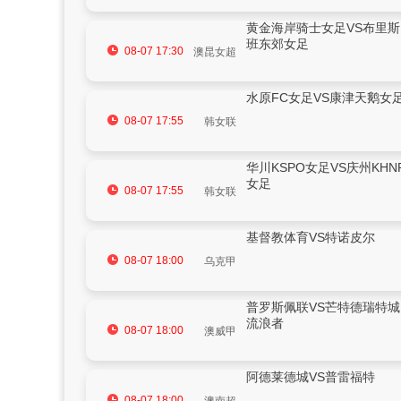
黄金海岸骑士女足VS布里斯
U16B
班东郊女足
08-07 17:30
澳昆女超
水原FC女足VS康津天鹅女
08-07 17:55
韩女联
华川KSPO女足VS庆州KHN
女足
08-07 17:55
韩女联
基督教体育VS特诺皮尔
08-07 18:00
乌克甲
普罗斯佩联VS芒特德瑞特城
流浪者
08-07 18:00
澳威甲
阿德莱德城VS普雷福特
08-07 18:00