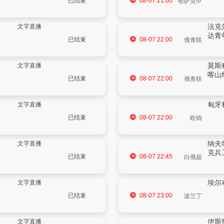
已结束
08-07 21:00
哈萨克甲
法克
文字直播
达青
已结束
08-07 22:00
俄青联
莫斯
文字直播
喀山
已结束
08-07 22:00
俄青联
匈牙利
文字直播
已结束
08-07 22:00
欧锦
纳夫
文字直播
U16B
克兵
已结束
08-07 22:45
白俄超
埃尔
文字直播
已结束
08-07 23:00
波兰丁
伊斯
文字直播