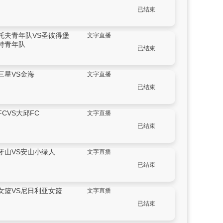
已结束
托夫青年队VS圣彼得堡
文字直播
特青年队
已结束
三星VS金海
文字直播
已结束
FCVS大邱FC
文字直播
已结束
牙山VS安山小绿人
文字直播
已结束
女篮VS尼日利亚女篮
文字直播
已结束