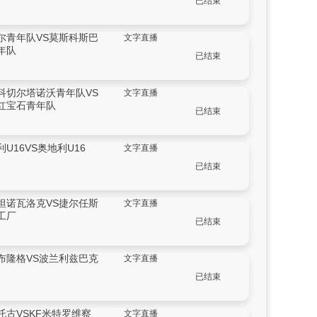
已结束
尔青年队VS莫斯科斯巴
文字直播
年队
已结束
科切尔塔诺沃青年队VS
文字直播
红宝石青年队
已结束
U16VS奥地利U16
文字直播
已结束
坦诺瓦洛克VS捷尔任斯
文字直播
工厂
已结束
布隆格VS波兰利兹巴克
文字直播
已结束
托古VSKF米特罗维察
文字直播