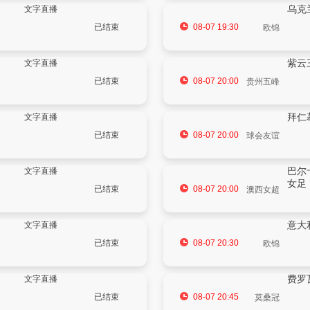
乌克兰
文字直播
已结束
08-07 19:30
欧锦
紫云
文字直播
U16B
已结束
08-07 20:00
贵州五峰
拜仁
文字直播
杯
已结束
08-07 20:00
球会友谊
巴尔
文字直播
女足
已结束
08-07 20:00
澳西女超
意大
文字直播
已结束
08-07 20:30
欧锦
费罗
文字直播
U16A
已结束
08-07 20:45
莫桑冠