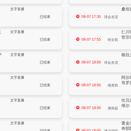
桑坦
文字直播
已结束
08-07 17:30
球会友谊
足
仁川
文字直播
世宗
已结束
08-07 17:55
韩女联
P
格拉
文字直播
已结束
08-07 18:00
球会友谊
阿尔
文字直播
哥罗
已结束
08-07 18:00
俄青联
坎贝
文字直播
维尔
已结束
08-07 18:00
澳南超
黄金
文字直播
奇部
已结束
08-07 18:00