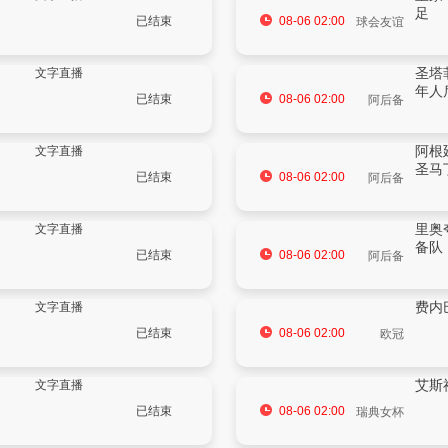
足
已结束
08-06 02:00
球会友谊
圣塔
文字直播
年人
已结束
08-06 02:00
阿后备
阿根
文字直播
圣马
已结束
08-06 02:00
阿后备
里奥
文字直播
备队
已结束
08-06 02:00
阿后备
费内
文字直播
已结束
08-06 02:00
欧冠
艾斯
文字直播
已结束
08-06 02:00
瑞典女杯