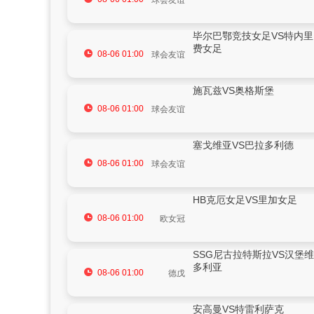
球会友谊
毕尔巴鄂竞技女足VS特内里
费女足
08-06 01:00
球会友谊
施瓦兹VS奥格斯堡
08-06 01:00
球会友谊
塞戈维亚VS巴拉多利德
08-06 01:00
球会友谊
HB克厄女足VS里加女足
08-06 01:00
欧女冠
SSG尼古拉特斯拉VS汉堡维
多利亚
08-06 01:00
德戊
安高曼VS特雷利萨克