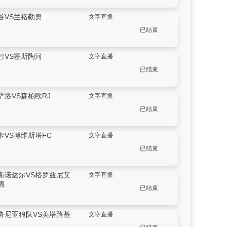
谷VS兰格勒奥
文字直播
已结束
智VS塞斯陶河
文字直播
已结束
萨洛VS森柏欧RJ
文字直播
已结束
卡VS博维斯塔FC
文字直播
已结束
斯诺达尔VS格罗兹尼艾
文字直播
德
已结束
鲁尼亚狼队VS美塔路基
文字直播