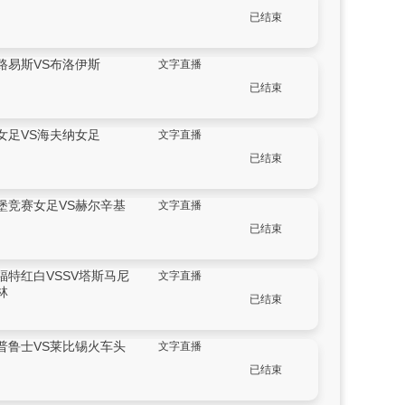
已结束
路易斯VS布洛伊斯
文字直播
已结束
女足VS海夫纳女足
文字直播
已结束
堡竞赛女足VS赫尔辛基
文字直播
已结束
福特红白VSSV塔斯马尼
文字直播
林
已结束
C普鲁士VS莱比锡火车头
文字直播
已结束