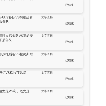
已结束
菲联后备队VS阿根廷青
文字直播
后备队
已结束
廷独立后备队VS圣胡安
文字直播
丁后备队
已结束
夸尔托后备VS拉努斯后
文字直播
已结束
巴切VS格拉茨风暴
文字直播
已结束
祖女足VS利丁厄女足
文字直播
已结束