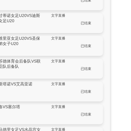
已结束
甘蒂诺女足U20VS迪斯
文字直播
女足U20
已结束
维里亚女足U20VS圣保
文字直播
弟女子U20
已结束
苏德体育会后备队VS联
文字直播
卫队后备队
已结束
斯塔诺VS艾高亚诺
文字直播
已结束
洛VS塞尔塔
文字直播
已结束
马德里女足VS水晶宫女
文字直播