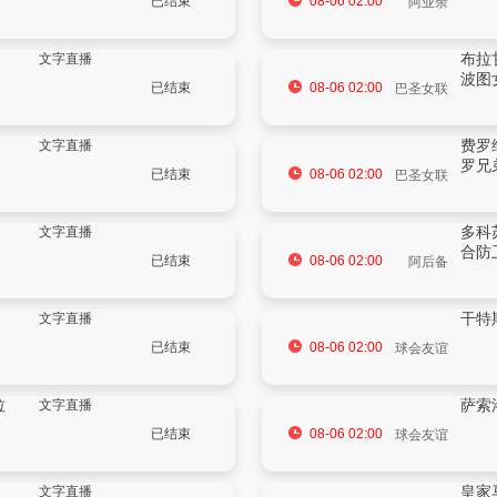
已结束
08-06 02:00
阿业余
布拉
文字直播
波图
已结束
08-06 02:00
巴圣女联
费罗
文字直播
罗兄
已结束
08-06 02:00
巴圣女联
多科
文字直播
合防
已结束
08-06 02:00
阿后备
干特
文字直播
已结束
08-06 02:00
球会友谊
拉
萨索
文字直播
已结束
08-06 02:00
球会友谊
皇家
文字直播