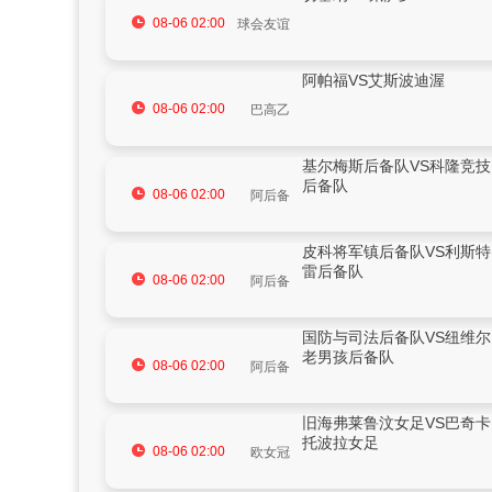
08-06 02:00
球会友谊
阿帕福VS艾斯波迪渥
08-06 02:00
巴高乙
基尔梅斯后备队VS科隆竞技
后备队
08-06 02:00
阿后备
皮科将军镇后备队VS利斯特
雷后备队
08-06 02:00
阿后备
国防与司法后备队VS纽维尔
老男孩后备队
08-06 02:00
阿后备
旧海弗莱鲁汶女足VS巴奇卡
托波拉女足
08-06 02:00
欧女冠