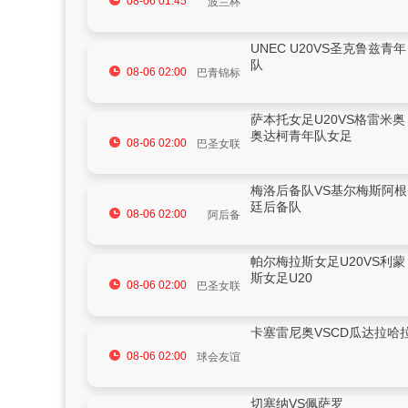
08-06 01:45
波兰杯
UNEC U20VS圣克鲁兹青年
队
08-06 02:00
巴青锦标
萨本托女足U20VS格雷米奥
奥达柯青年队女足
08-06 02:00
巴圣女联
梅洛后备队VS基尔梅斯阿根
廷后备队
08-06 02:00
阿后备
帕尔梅拉斯女足U20VS利蒙
斯女足U20
08-06 02:00
巴圣女联
卡塞雷尼奥VSCD瓜达拉哈
08-06 02:00
球会友谊
切塞纳VS佩萨罗