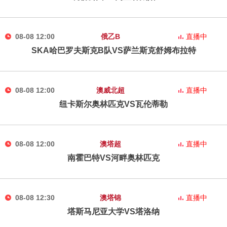
08-08 12:00
俄乙B
直播中
SKA哈巴罗夫斯克B队VS萨兰斯克舒姆布拉特
08-08 12:00
澳威北超
直播中
纽卡斯尔奥林匹克VS瓦伦蒂勒
08-08 12:00
澳塔超
直播中
南霍巴特VS河畔奥林匹克
08-08 12:30
澳塔锦
直播中
塔斯马尼亚大学VS塔洛纳