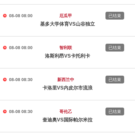
08-08 08:00
厄瓜甲
已结束
基多大学体育VS山谷独立
08-08 08:00
智利联
已结束
洛斯利昂VS卡托利卡
08-08 08:30
新西兰中
已结束
卡洛里VS内皮尔市流浪
08-08 08:30
哥伦乙
已结束
奎迪奥VS国际帕尔米拉