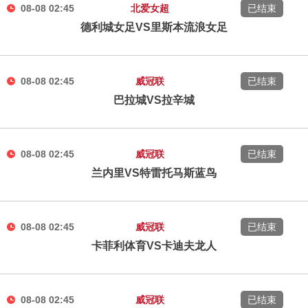
08-08 02:45
北爱女超
已结束
德利城女足VS里斯本流浪女足
08-08 02:45
威冠联
已结束
巴拉城VS拉辛城
08-08 02:45
威冠联
已结束
兰内里VS特雷托马斯蓝鸟
08-08 02:45
威冠联
已结束
卡菲利体育VS卡迪夫龙人
08-08 02:45
威冠联
已结束