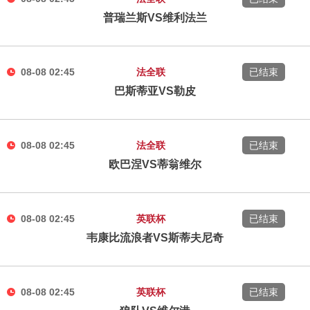
普瑞兰斯VS维利法兰
08-08 02:45
法全联
已结束
巴斯蒂亚VS勒皮
08-08 02:45
法全联
已结束
欧巴涅VS蒂翁维尔
08-08 02:45
英联杯
已结束
韦康比流浪者VS斯蒂夫尼奇
08-08 02:45
英联杯
已结束