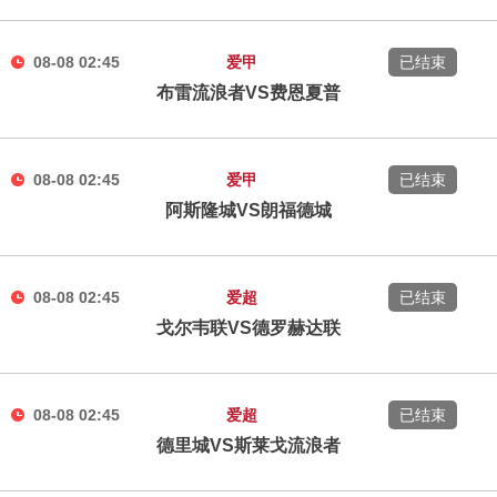
08-08 02:45
爱甲
已结束
布雷流浪者VS费恩夏普
08-08 02:45
爱甲
已结束
阿斯隆城VS朗福德城
08-08 02:45
爱超
已结束
戈尔韦联VS德罗赫达联
08-08 02:45
爱超
已结束
德里城VS斯莱戈流浪者