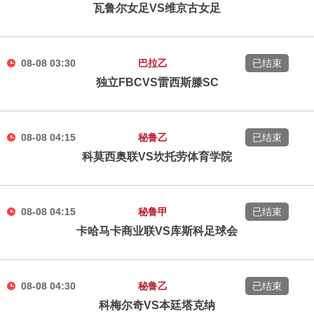
瓦鲁尔女足VS维京古女足
08-08 03:30
巴拉乙
已结束
独立FBCVS雷西斯滕SC
08-08 04:15
秘鲁乙
已结束
科莫西奥联VS坎托劳体育学院
08-08 04:15
秘鲁甲
已结束
卡哈马卡商业联VS库斯科足球会
08-08 04:30
秘鲁乙
已结束
科梅尔奇VS本廷塔克纳