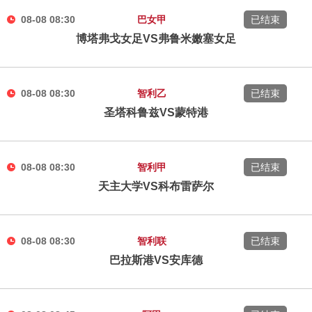
08-08 08:30
巴女甲
已结束
博塔弗戈女足VS弗鲁米嫩塞女足
08-08 08:30
智利乙
已结束
圣塔科鲁兹VS蒙特港
08-08 08:30
智利甲
已结束
天主大学VS科布雷萨尔
08-08 08:30
智利联
已结束
巴拉斯港VS安库德