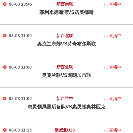
08-08 10:45
新西南联
直播中
菲利米德海湾VS诺美德斯
08-08 11:00
新西北联
直播中
奥克兰东郊VS芬奇布尔斯联
08-08 11:00
新西北联
直播中
奥克兰联VS陶朗加市联
08-08 11:00
新西兰中
直播中
惠灵顿凤凰后备队VS惠灵顿奥林匹克
08-08 11:15
澳威北U20
直播中