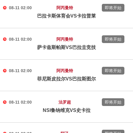
08-11 02:00
阿丙曼特
即将开始
巴拉卡斯体育会VS卡拉普莱
08-11 02:00
阿丙曼特
即将开始
萨卡兹斯帕斯VS巴拉圭竞技
08-11 02:00
阿丙曼特
即将开始
菲尼斯皮拉尔VS巴拉斯图尔
08-11 02:00
法罗超
即将开始
NSI鲁纳维克VS史卡拉