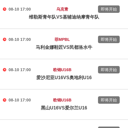
08-10 17:00
乌克青
即将开始
维勒斯青年队VS基辅迪纳摩青年队
08-10 17:00
菲MPBL
即将开始
马利金娜鞋匠VS民都洛水牛
08-10 17:00
欧锦U16B
即将开始
爱沙尼亚U16VS奥地利U16
08-10 17:00
欧锦U16B
即将开始
黑山U16VS爱尔兰U16