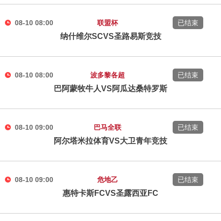
08-10 08:00
联盟杯
已结束
纳什维尔SCVS圣路易斯竞技
08-10 08:00
波多黎各超
已结束
巴阿蒙牧牛人VS阿瓜达桑特罗斯
08-10 09:00
巴马全联
已结束
阿尔塔米拉体育VS大卫青年竞技
08-10 09:00
危地乙
已结束
惠特卡斯FCVS圣露西亚FC