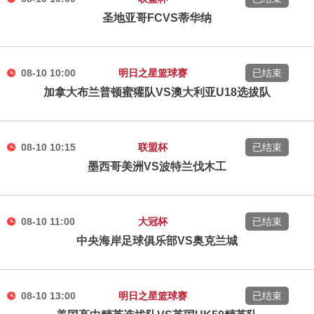
圣地亚哥FCVS蒂华纳
08-10 10:00
明日之星篮球赛
已结束
加拿大布兰普顿蜜獾队VS澳大利亚U18选拔队
08-10 10:15
联盟杯
已结束
墨西哥美洲VS波特兰伐木工
08-10 11:00
大冠杯
已结束
中央海岸足球俱乐部VS奥克兰城
08-10 13:00
明日之星篮球赛
已结束