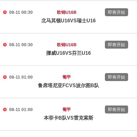
08-11 00:30
欧锦U16B
即将开始
北马其顿U16VS瑞士U16
08-11 00:30
欧锦U16B
即将开始
挪威U16VS芬兰U16
08-11 01:00
葡甲
即将开始
鲁席塔尼亚FCVS波尔图B队
08-11 01:00
葡甲
即将开始
本菲卡B队VS雷克索斯