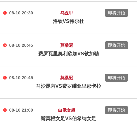
08-10 20:30
乌兹甲
即将开始
洛钦VS特尔杜
08-10 20:45
莫桑冠
即将开始
费罗瓦里奥利欣加VS钦加勒
08-10 20:45
莫桑冠
即将开始
马沙昆内VS费罗维亚里那卡拉
08-10 21:00
白俄女超
即将开始
斯莫根女足VS伯希纳女足