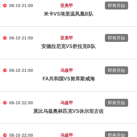
08-10 21:00
亚美甲
即将开始
米卡VS埃里温凤凰B队
08-10 21:00
亚美甲
即将开始
安德拉尼克VS舒拉克B队
08-10 21:00
乌兹甲
即将开始
FA共和国VS努库斯咸海
08-10 22:00
乌兹甲
即将开始
莫比乌兹奥林匹克VS休尔坦古佐
08-10 22:00
乌兹甲
即将开始