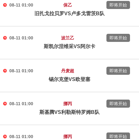
08-11 01:00
保乙
即将开始
旧扎戈拉贝罗VS卢多戈雷茨B队
08-11 01:00
波兰乙
即将开始
斯凯尔涅维采VS阿尔卡
08-11 01:00
丹麦超
即将开始
锡尔克堡VS欧登塞
08-11 01:00
挪丙
即将开始
斯基腾VS利勒斯特罗姆B队
08-11 01:00
挪丙
即将开始