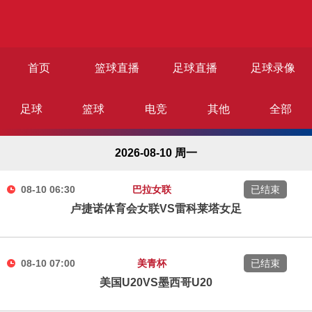
首页
篮球直播
足球直播
足球录像
足球
篮球
电竞
其他
全部
篮球录像
足球资讯
篮球资讯
2026-08-10 周一
08-10 06:30
巴拉女联
已结束
卢捷诺体育会女联VS雷科莱塔女足
08-10 07:00
美青杯
已结束
美国U20VS墨西哥U20