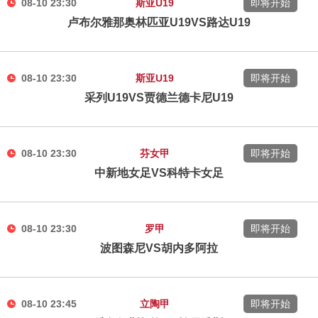
08-10 23:30
斯亚U19
即将开始
卢布尔雅那奥林匹亚U19VS路达U19
08-10 23:30
斯亚U19
即将开始
采列U19VS贾德兰德卡尼U19
08-10 23:30
芬女甲
即将开始
中新地女足VS科特卡女足
08-10 23:30
罗甲
即将开始
波图森尼VS胡内多阿拉
08-10 23:45
立陶甲
即将开始