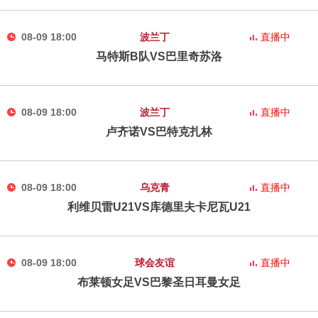
08-09 18:00
波兰丁
直播中
马特斯B队VS巴里奇苏洛
08-09 18:00
波兰丁
直播中
卢齐诺VS巴特克扎林
08-09 18:00
乌克青
直播中
利维贝雷U21VS库德里夫卡尼瓦U21
08-09 18:00
球会友谊
直播中
布莱顿女足VS巴黎圣日耳曼女足