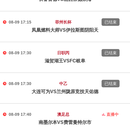
08-09 17:15
菲州长杯
已结束
凤凰燃料大师VS伊拉斯图阴阳天
08-09 17:30
日职丙
已结束
滋贺湖王VSFC岐阜
08-09 17:30
中乙
已结束
大连可为VS兰州陇原竞技天佑德
08-09 17:40
澳足总
直播中
南墨尔本VS费雷曼特尔市