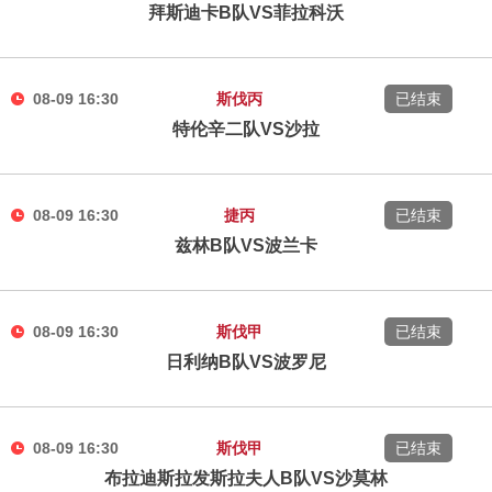
拜斯迪卡B队VS菲拉科沃
08-09 16:30
斯伐丙
已结束
特伦辛二队VS沙拉
08-09 16:30
捷丙
已结束
兹林B队VS波兰卡
08-09 16:30
斯伐甲
已结束
日利纳B队VS波罗尼
08-09 16:30
斯伐甲
已结束
布拉迪斯拉发斯拉夫人B队VS沙莫林