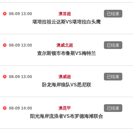
08-09 13:00
澳首超
已结束
堪培拉祖云达斯VS堪培拉白头鹰
08-09 13:00
澳威北超
已结束
查尔斯顿市布鲁斯VS梅特兰
08-09 13:00
澳威超
已结束
卧龙海岸狼队VS悉尼联
08-09 14:00
澳昆甲
已结束
阳光海岸流浪者VS布罗德海滩联合