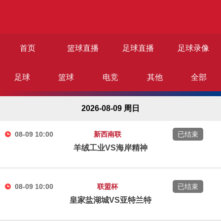
首页
篮球直播
足球直播
足球录像
足球
篮球
电竞
其他
全部
篮球录像
足球资讯
篮球资讯
2026-08-09 周日
08-09 10:00
新西南联
已结束
羊绒工业VS海岸精神
08-09 10:00
联盟杯
已结束
皇家盐湖城VS亚特兰特