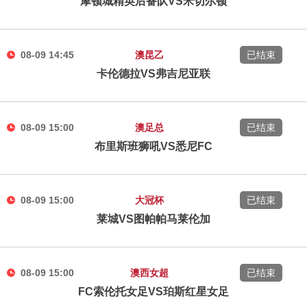
摩顿城精英后备队VS米切尔顿
08-09 14:45
澳昆乙
已结束
卡伦德拉VS弗吉尼亚联
08-09 15:00
澳足总
已结束
布里斯班狮吼VS悉尼FC
08-09 15:00
大冠杯
已结束
莱城VS图帕帕马莱伦加
08-09 15:00
澳西女超
已结束
FC索伦托女足VS珀斯红星女足