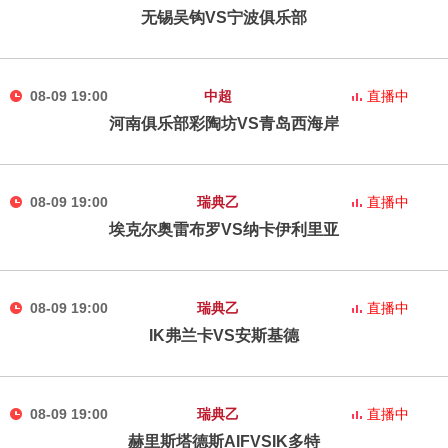
无锡吴钩VS宁波俱乐部
08-09 19:00
中超
直播中
河南俱乐部彩陶坊VS青岛西海岸
08-09 19:00
瑞典乙
直播中
埃克尔奥雷布罗VS纳卡伊利里亚
08-09 19:00
瑞典乙
直播中
IK弗兰卡VS安斯基德
08-09 19:00
瑞典乙
直播中
赫里斯塔德斯AIFVSIK多特