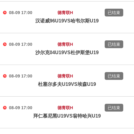
08-09 17:00
德青联H
已结束
汉诺威96U19VS哈韦尔斯U19
08-09 17:00
德青联H
已结束
沙尔克04U19VS杜伊斯堡U19
08-09 17:00
德青联H
已结束
杜塞尔多夫U19VS埃森U19
08-09 17:00
德青联H
已结束
拜仁慕尼黑U19VS翁特哈兴U19