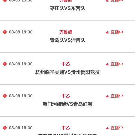
08-09 19:30
齐鲁超
直播中
枣庄队VS东营队
08-09 19:30
齐鲁超
直播中
青岛队VS淄博队
08-09 19:30
中乙
直播中
杭州临平吴越VS贵州贵阳竞技
08-09 19:30
中乙
直播中
海门珂缔缘VS青岛红狮
08-09 19:30
中乙
直播中