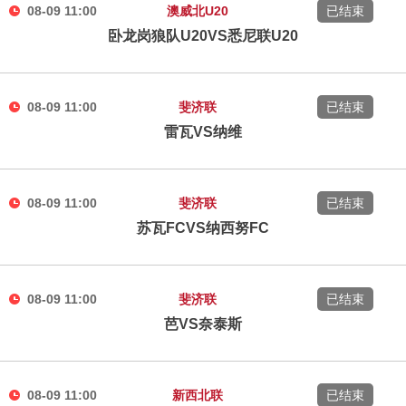
08-09 11:00
澳威北U20
已结束
卧龙岗狼队U20VS悉尼联U20
08-09 11:00
斐济联
已结束
雷瓦VS纳维
08-09 11:00
斐济联
已结束
苏瓦FCVS纳西努FC
08-09 11:00
斐济联
已结束
芭VS奈泰斯
08-09 11:00
新西北联
已结束