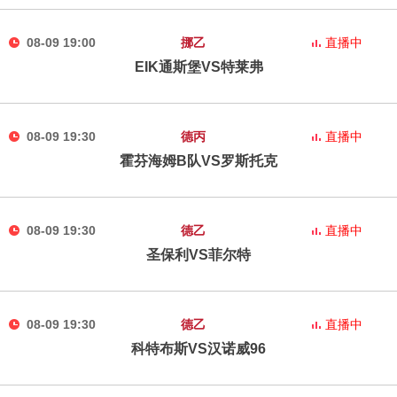
08-09 19:00
挪乙
直播中
EIK通斯堡VS特莱弗
08-09 19:30
德丙
直播中
霍芬海姆B队VS罗斯托克
08-09 19:30
德乙
直播中
圣保利VS菲尔特
08-09 19:30
德乙
直播中
科特布斯VS汉诺威96