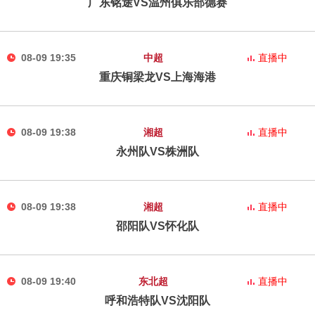
广东铭途VS温州俱乐部德赛
08-09 19:35
中超
直播中
重庆铜梁龙VS上海海港
08-09 19:38
湘超
直播中
永州队VS株洲队
08-09 19:38
湘超
直播中
邵阳队VS怀化队
08-09 19:40
东北超
直播中
呼和浩特队VS沈阳队