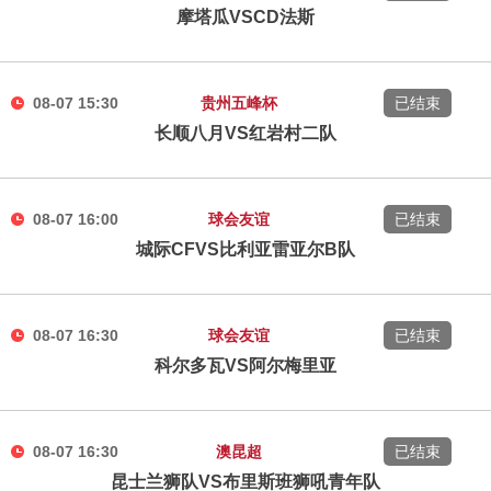
摩塔瓜VSCD法斯
08-07 15:30
贵州五峰杯
已结束
长顺八月VS红岩村二队
08-07 16:00
球会友谊
已结束
城际CFVS比利亚雷亚尔B队
08-07 16:30
球会友谊
已结束
科尔多瓦VS阿尔梅里亚
08-07 16:30
澳昆超
已结束
昆士兰狮队VS布里斯班狮吼青年队