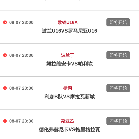
08-07 23:00
欧锦U16A
即将开始
波兰U16VS罗马尼亚U16
08-07 23:30
波兰丁
即将开始
姆拉维安卡VS帕利坎
08-07 23:30
捷丙
即将开始
利森B队VS摩拉瓦新城
08-07 23:30
斯亚乙
即将开始
德伦弗赫尼卡VS拖里格拉瓦