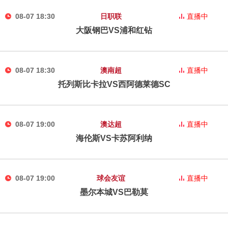
08-07 18:30
日职联
直播中
大阪钢巴VS浦和红钻
08-07 18:30
澳南超
直播中
托列斯比卡拉VS西阿德莱德SC
08-07 19:00
澳达超
直播中
海伦斯VS卡苏阿利纳
08-07 19:00
球会友谊
直播中
墨尔本城VS巴勒莫