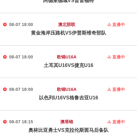
阿德莱德城VS普雷福特
08-07 18:00
澳北部联
直播中
黄金海岸压路机VS伊普斯维奇部队
08-07 18:00
欧锦U16A
直播中
土耳其U16VS捷克U16
08-07 18:00
欧锦U16A
直播中
以色列U16VS格鲁吉亚U16
08-07 18:15
澳塔锦
直播中
奥林比亚勇士VS克拉伦斯斑马后备队