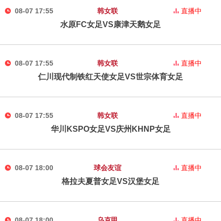
08-07 17:55
韩女联
直播中
水原FC女足VS康津天鹅女足
08-07 17:55
韩女联
直播中
仁川现代制铁红天使女足VS世宗体育女足
08-07 17:55
韩女联
直播中
华川KSPO女足VS庆州KHNP女足
08-07 18:00
球会友谊
直播中
格拉夫夏普女足VS汉堡女足
08-07 18:00
乌克甲
直播中