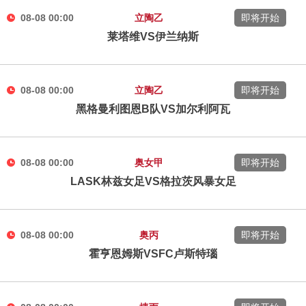
08-08 00:00
立陶乙
即将开始
莱塔维VS伊兰纳斯
08-08 00:00
立陶乙
即将开始
黑格曼利图恩B队VS加尔利阿瓦
08-08 00:00
奥女甲
即将开始
LASK林兹女足VS格拉茨风暴女足
08-08 00:00
奥丙
即将开始
霍亨恩姆斯VSFC卢斯特瑙