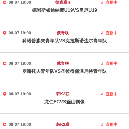
08-07 19:00
德青联H
直播中
德累斯顿迪纳摩U19VS奥厄U19
08-07 19:00
俄青联
直播中
科诺普廖夫青年队VS克拉斯诺达尔青年队
08-07 19:00
俄青联
直播中
罗斯托夫青年队VS圣彼得堡泽尼特青年队
08-07 19:00
韩K2联
直播中
龙仁FCVS釜山偶像
08-07 19:00
韩K2联
直播中