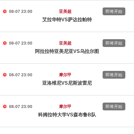
08-07 23:00
亚美超
即将开始
艾拉华特VS萨达拉帕特
08-07 23:00
亚美超
即将开始
阿拉拉特亚美尼亚VS乌拉尔图
08-07 23:00
摩尔甲
即将开始
亚洛维尼VS尼斯波雷尼
08-07 23:00
摩尔甲
即将开始
科姆拉特大学VS森布鲁B队