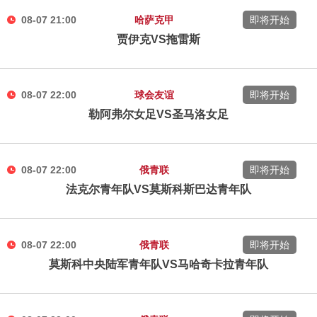
08-07 21:00
哈萨克甲
即将开始
贾伊克VS拖雷斯
08-07 22:00
球会友谊
即将开始
勒阿弗尔女足VS圣马洛女足
08-07 22:00
俄青联
即将开始
法克尔青年队VS莫斯科斯巴达青年队
08-07 22:00
俄青联
即将开始
莫斯科中央陆军青年队VS马哈奇卡拉青年队