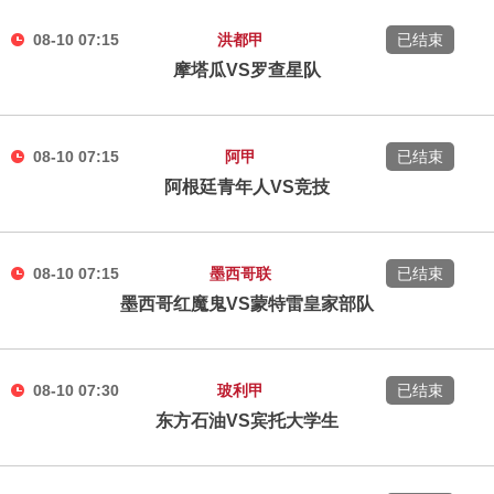
08-10 07:15
洪都甲
已结束
摩塔瓜VS罗查星队
08-10 07:15
阿甲
已结束
阿根廷青年人VS竞技
08-10 07:15
墨西哥联
已结束
墨西哥红魔鬼VS蒙特雷皇家部队
08-10 07:30
玻利甲
已结束
东方石油VS宾托大学生