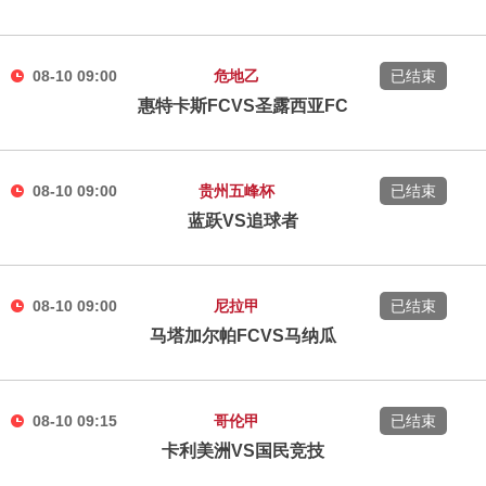
08-10 09:00
危地乙
已结束
惠特卡斯FCVS圣露西亚FC
08-10 09:00
贵州五峰杯
已结束
蓝跃VS追球者
08-10 09:00
尼拉甲
已结束
马塔加尔帕FCVS马纳瓜
08-10 09:15
哥伦甲
已结束
卡利美洲VS国民竞技