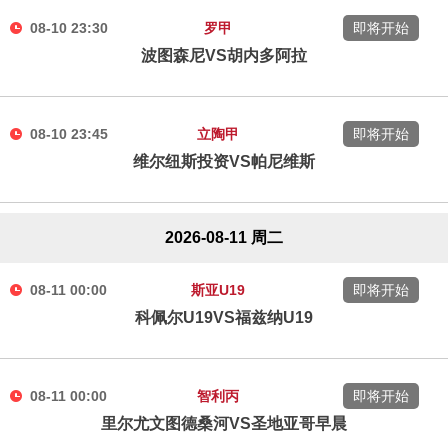
08-10 23:30
罗甲
即将开始
波图森尼VS胡内多阿拉
08-10 23:45
立陶甲
即将开始
维尔纽斯投资VS帕尼维斯
2026-08-11 周二
08-11 00:00
斯亚U19
即将开始
科佩尔U19VS福兹纳U19
08-11 00:00
智利丙
即将开始
里尔尤文图德桑河VS圣地亚哥早晨