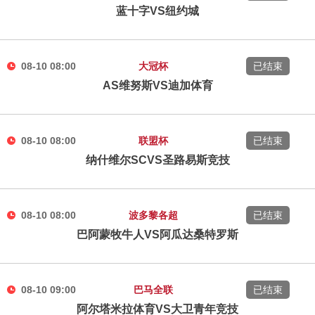
蓝十字VS纽约城
08-10 08:00
大冠杯
已结束
AS维努斯VS迪加体育
08-10 08:00
联盟杯
已结束
纳什维尔SCVS圣路易斯竞技
08-10 08:00
波多黎各超
已结束
巴阿蒙牧牛人VS阿瓜达桑特罗斯
08-10 09:00
巴马全联
已结束
阿尔塔米拉体育VS大卫青年竞技