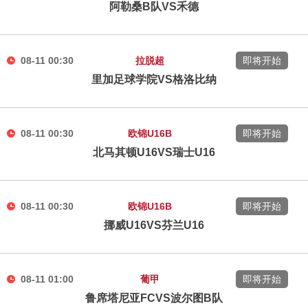
阿勒桑B队VS禾德
08-11 00:30
拉脱超
即将开始
里加足球学院VS格洛比纳
08-11 00:30
欧锦U16B
即将开始
北马其顿U16VS瑞士U16
08-11 00:30
欧锦U16B
即将开始
挪威U16VS芬兰U16
08-11 01:00
葡甲
即将开始
鲁席塔尼亚FCVS波尔图B队