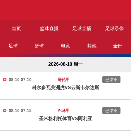
首页
篮球直播
足球直播
足球录像
足球
篮球
电竞
其他
全部
篮球录像
足球资讯
篮球资讯
2026-08-10 周一
08-10 07:10
哥伦甲
已结束
科尔多瓦美洲虎VS云斯卡尔达斯
08-10 07:15
巴马甲
已结束
圣米格利托体育VS阿利亚