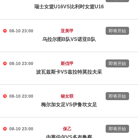
瑞士女篮U16VS比利时女篮U16
08-10 23:00
亚美甲
即将开始
乌拉尔图B队VS诺亚B队
08-10 23:00
斯伐甲
即将开始
波瓦兹斯卡VS兹拉特莫拉夫采
08-10 23:00
秘女联
即将开始
梅尔加女足VS伊鲁坎女足
08-10 23:00
保乙
即将开始
内塞伯尔VS多布鲁察