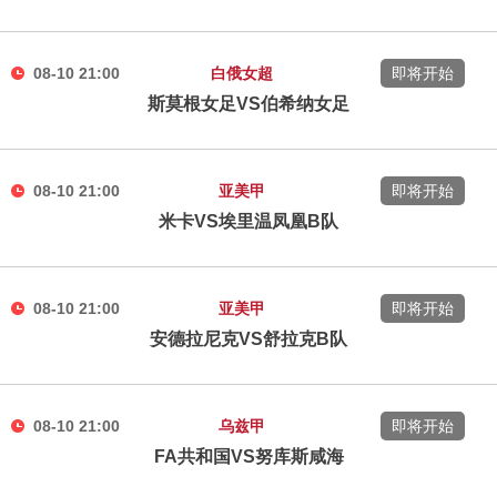
08-10 21:00
白俄女超
即将开始
斯莫根女足VS伯希纳女足
08-10 21:00
亚美甲
即将开始
米卡VS埃里温凤凰B队
08-10 21:00
亚美甲
即将开始
安德拉尼克VS舒拉克B队
08-10 21:00
乌兹甲
即将开始
FA共和国VS努库斯咸海