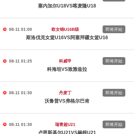
塞内加尔U18VS喀麦隆U18
08-11 01:00
欧女锦U16B级
即将开始
斯洛伐克女篮U16VS阿塞拜疆女篮U16
08-11 01:25
科威甲
即将开始
科海坦VS致雅兹拉
08-11 01:30
丹麦丁
即将开始
沃鲁普VS弗格尔巴肯
08-11 01:30
瑞青超U21
即将开始
卢恩斯基尔U21VS赫根U21