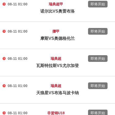
08-11 01:00
瑞典超甲
即将开始
诺尔比VS奥雷布洛
08-11 01:00
挪甲
即将开始
摩斯VS奥德格伦兰
08-11 01:00
瑞典超
即将开始
瓦斯特拉斯VS尤尔加登
08-11 01:00
瑞典超
即将开始
天狼星VS布洛马波卡纳
08-11 01:00
非篮锦U18
即将开始