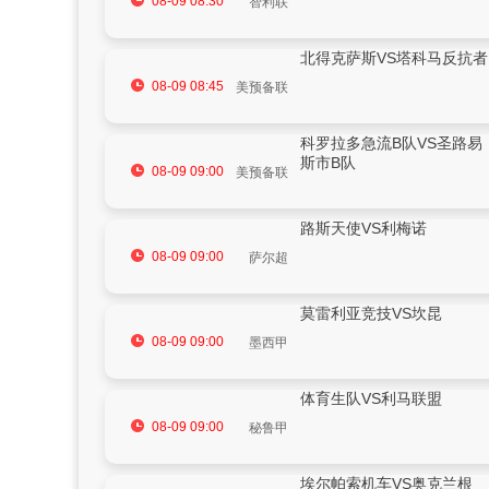
08-09 08:30
智利联
北得克萨斯VS塔科马反抗者
08-09 08:45
美预备联
科罗拉多急流B队VS圣路易
斯市B队
08-09 09:00
美预备联
路斯天使VS利梅诺
08-09 09:00
萨尔超
莫雷利亚竞技VS坎昆
08-09 09:00
墨西甲
体育生队VS利马联盟
08-09 09:00
秘鲁甲
埃尔帕索机车VS奥克兰根