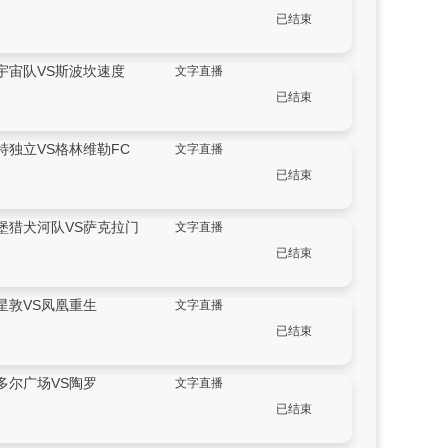
已结束
宇宙队VS斯波坎速度
文字直播
已结束
特独立VS格林维勒FC
文字直播
已结束
堡猎犬河队VS萨克拉门
文字直播
已结束
星敦VS凤凰重生
文字直播
已结束
多尔广场VS陶罗
文字直播
已结束