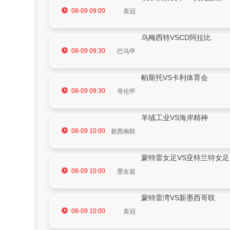
08-09 09:00
美冠
乌梅西特VSCD阿拉比
08-09 09:30
巴马甲
帕斯托VS卡利体育会
08-09 09:30
哥伦甲
羊绒工业VS海岸精神
08-09 10:00
新西南联
蒙特雷女足VS亚特兰特女足
08-09 10:00
墨女超
蒙特雷湾VS新墨西哥联
08-09 10:00
美冠