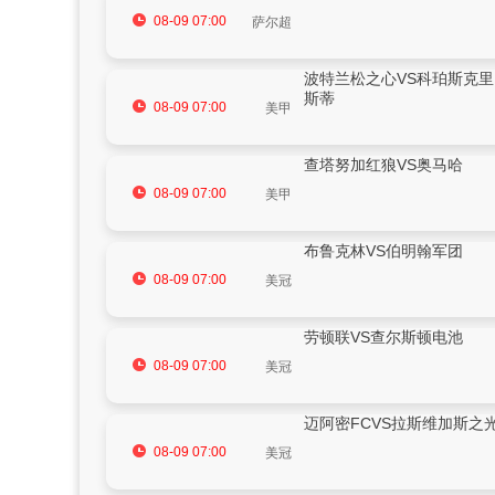
08-09 07:00
萨尔超
波特兰松之心VS科珀斯克里
斯蒂
08-09 07:00
美甲
查塔努加红狼VS奥马哈
08-09 07:00
美甲
布鲁克林VS伯明翰军团
08-09 07:00
美冠
劳顿联VS查尔斯顿电池
08-09 07:00
美冠
迈阿密FCVS拉斯维加斯之
08-09 07:00
美冠