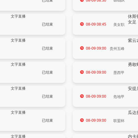
已结束
08-09 08:30
WNBA
休斯
文字直播
女足
已结束
08-09 08:45
美女职
紫云
文字直播
已结束
08-09 09:00
贵州五峰
勇敢
文字直播
杯
已结束
08-09 09:00
墨西甲
安提
文字直播
已结束
08-09 09:00
危地甲
瓜达
文字直播
已结束
08-09 09:00
联盟杯
内卡
文字直播