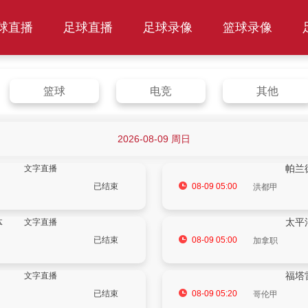
球直播
足球直播
足球录像
篮球录像
篮球
电竞
其他
2026-08-09 周日
帕兰
文字直播
已结束
08-09 05:00
洪都甲
体
太平
文字直播
已结束
08-09 05:00
加拿职
福塔
文字直播
已结束
08-09 05:20
哥伦甲