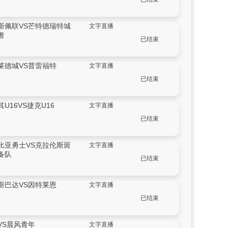
斯佩联VS芒特德瑞特城
文字直播
者
已结束
莱德城VS普雷福特
文字直播
已结束
U16VS捷克U16
文字直播
已结束
比亚勇士VS克拉伦斯斑
文字直播
备队
已结束
斯巴达VS因特莱恩
文字直播
已结束
VS晨风青年
文字直播