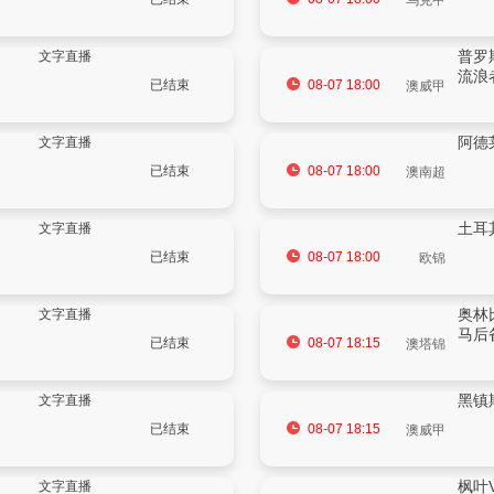
乌克甲
普罗
文字直播
流浪
已结束
08-07 18:00
澳威甲
阿德
文字直播
已结束
08-07 18:00
澳南超
土耳其
文字直播
已结束
08-07 18:00
欧锦
奥林
文字直播
U16A
马后
已结束
08-07 18:15
澳塔锦
黑镇
文字直播
已结束
08-07 18:15
澳威甲
枫叶
文字直播