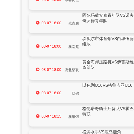
球会友谊
阿尔玛兹安泰青年队VS诺夫
哥罗德青年队
08-07 18:00
俄青联
坎贝尔市体育馆VS白城伍德
维尔
08-07 18:00
澳南超
黄金海岸压路机VS伊普斯维
奇部队
08-07 18:00
澳北部联
以色列U16VS格鲁吉亚U16
08-07 18:00
欧锦
格伦诺奇骑士后备队VS霍巴
U16A
特联
08-07 18:15
澳塔锦
横滨水手VS鹿岛鹿角