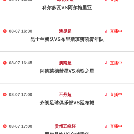
科尔多瓦VS阿尔梅里亚
08-07 16:30
澳昆超
直播中
昆士兰狮队VS布里斯班狮吼青年队
08-07 16:45
澳南超
直播中
阿德莱德彗星VS地铁之星
08-07 17:00
不丹超
直播中
齐朗足球俱乐部VS廷布城
08-07 17:00
贵州五峰杯
直播中