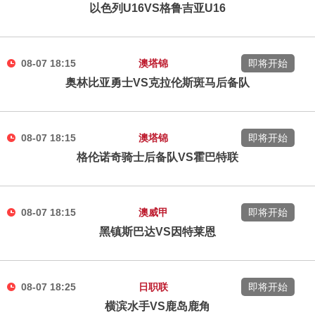
以色列U16VS格鲁吉亚U16
08-07 18:15
澳塔锦
即将开始
奥林比亚勇士VS克拉伦斯斑马后备队
08-07 18:15
澳塔锦
即将开始
格伦诺奇骑士后备队VS霍巴特联
08-07 18:15
澳威甲
即将开始
黑镇斯巴达VS因特莱恩
08-07 18:25
日职联
即将开始
横滨水手VS鹿岛鹿角