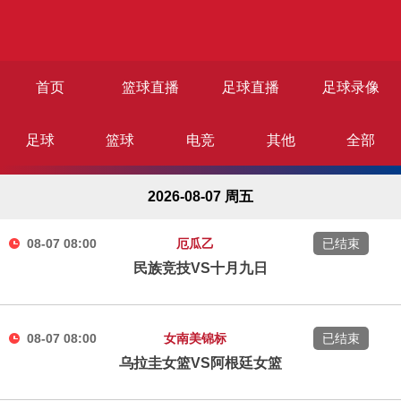
首页
篮球直播
足球直播
足球录像
足球
篮球
电竞
其他
全部
篮球录像
足球资讯
篮球资讯
2026-08-07 周五
08-07 08:00
厄瓜乙
已结束
民族竞技VS十月九日
08-07 08:00
女南美锦标
已结束
乌拉圭女篮VS阿根廷女篮