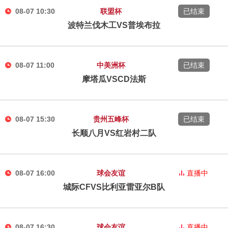
08-07 10:30
联盟杯
已结束
波特兰伐木工VS普埃布拉
08-07 11:00
中美洲杯
已结束
摩塔瓜VSCD法斯
08-07 15:30
贵州五峰杯
已结束
长顺八月VS红岩村二队
08-07 16:00
球会友谊
直播中
城际CFVS比利亚雷亚尔B队
08-07 16:30
球会友谊
直播中