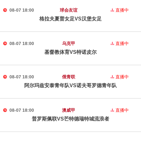
08-07 18:00
球会友谊
直播中
格拉夫夏普女足VS汉堡女足
08-07 18:00
乌克甲
直播中
基督教体育VS特诺皮尔
08-07 18:00
俄青联
直播中
阿尔玛兹安泰青年队VS诺夫哥罗德青年队
08-07 18:00
澳威甲
直播中
普罗斯佩联VS芒特德瑞特城流浪者