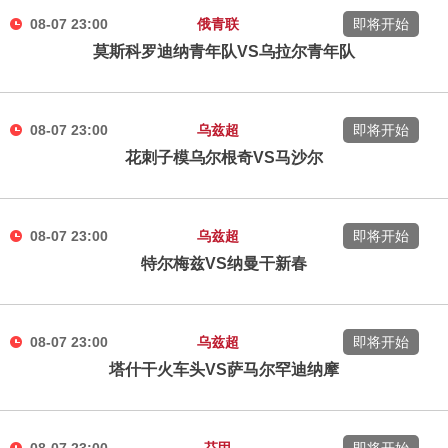
08-07 23:00
俄青联
即将开始
莫斯科罗迪纳青年队VS乌拉尔青年队
08-07 23:00
乌兹超
即将开始
花刺子模乌尔根奇VS马沙尔
08-07 23:00
乌兹超
即将开始
特尔梅兹VS纳曼干新春
08-07 23:00
乌兹超
即将开始
塔什干火车头VS萨马尔罕迪纳摩