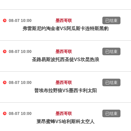
08-07 10:00
墨西哥联
已结束
弗雷斯尼约淘金者VS阿瓜斯卡连特斯黑豹
08-07 10:00
墨西哥联
已结束
圣路易斯波托西圣徒VS坎昆热浪
08-07 10:00
墨西哥联
已结束
普埃布拉野狼VS墨西卡利太阳
08-07 10:00
墨西哥联
已结束
莱昂蜜蜂VS哈利斯科太空人