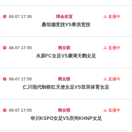
08-07 17:30
球会友谊
直播中
桑坦德竞技VS希洪竞技
08-07 17:55
韩女联
直播中
水原FC女足VS康津天鹅女足
08-07 17:55
韩女联
直播中
仁川现代制铁红天使女足VS世宗体育女足
08-07 17:55
韩女联
直播中
华川KSPO女足VS庆州KHNP女足