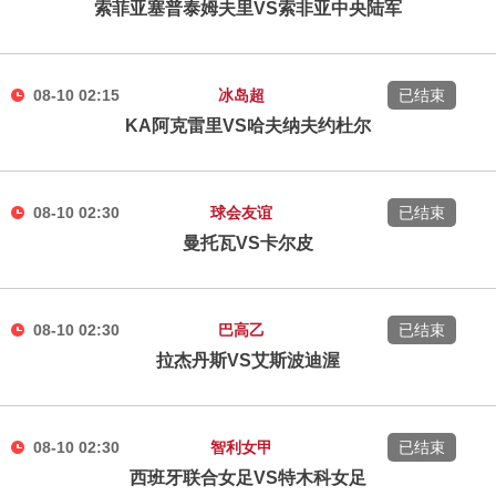
索菲亚塞普泰姆夫里VS索非亚中央陆军
08-10 02:15
冰岛超
已结束
KA阿克雷里VS哈夫纳夫约杜尔
08-10 02:30
球会友谊
已结束
曼托瓦VS卡尔皮
08-10 02:30
巴高乙
已结束
拉杰丹斯VS艾斯波迪渥
08-10 02:30
智利女甲
已结束
西班牙联合女足VS特木科女足