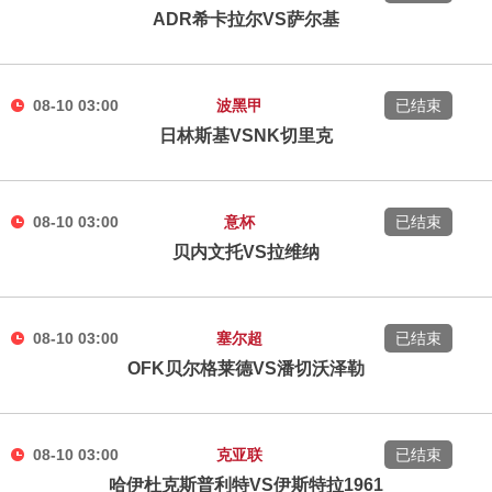
ADR希卡拉尔VS萨尔基
08-10 03:00
波黑甲
已结束
日林斯基VSNK切里克
08-10 03:00
意杯
已结束
贝内文托VS拉维纳
08-10 03:00
塞尔超
已结束
OFK贝尔格莱德VS潘切沃泽勒
08-10 03:00
克亚联
已结束
哈伊杜克斯普利特VS伊斯特拉1961