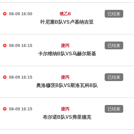
08-09 16:00
俄乙B
已结束
叶尼塞B队VS卢基纳吉亚
08-09 16:15
捷丙
已结束
卡尔维纳B队VS乌赫尔斯基
08-09 16:15
捷丙
已结束
奥洛穆茨B队VS斯洛瓦科B队
08-09 16:15
捷丙
已结束
布尔诺B队VS弗里德克