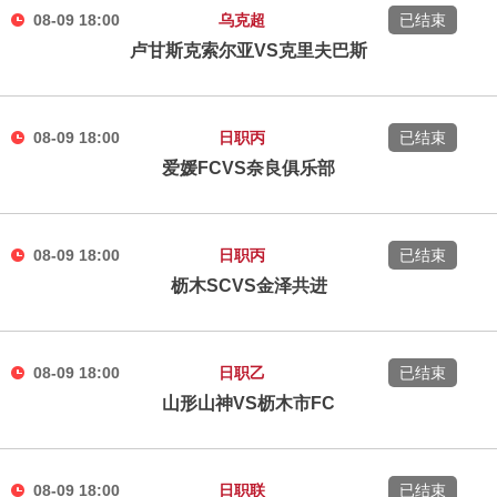
08-09 18:00
乌克超
已结束
卢甘斯克索尔亚VS克里夫巴斯
08-09 18:00
日职丙
已结束
爱媛FCVS奈良俱乐部
08-09 18:00
日职丙
已结束
枥木SCVS金泽共进
08-09 18:00
日职乙
已结束
山形山神VS枥木市FC
08-09 18:00
日职联
已结束