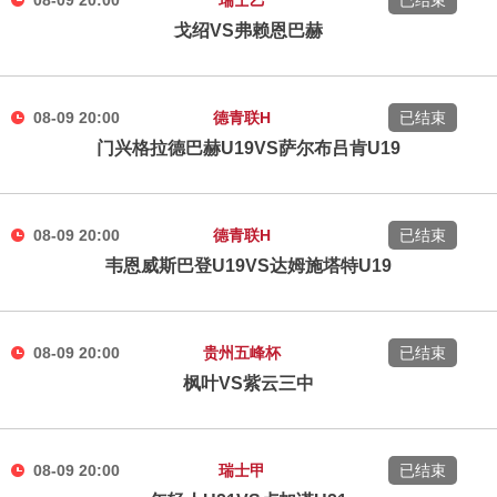
08-09 20:00
瑞士乙
已结束
戈绍VS弗赖恩巴赫
08-09 20:00
德青联H
已结束
门兴格拉德巴赫U19VS萨尔布吕肯U19
08-09 20:00
德青联H
已结束
韦恩威斯巴登U19VS达姆施塔特U19
08-09 20:00
贵州五峰杯
已结束
枫叶VS紫云三中
08-09 20:00
瑞士甲
已结束