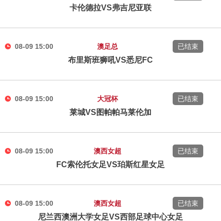
卡伦德拉VS弗吉尼亚联
08-09 15:00
澳足总
已结束
布里斯班狮吼VS悉尼FC
08-09 15:00
大冠杯
已结束
莱城VS图帕帕马莱伦加
08-09 15:00
澳西女超
已结束
FC索伦托女足VS珀斯红星女足
08-09 15:00
澳西女超
已结束
尼兰西澳洲大学女足VS西部足球中心女足