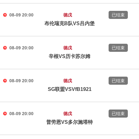
08-09 20:00
德戊
已结束
布伦瑞克B队VS吕内堡
08-09 20:00
德戊
已结束
辛根VS历卡苏尔姆
08-09 20:00
德戊
已结束
SG联盟VSVfB1921
08-09 20:00
德戊
已结束
普劳恩VS多尔施塔特