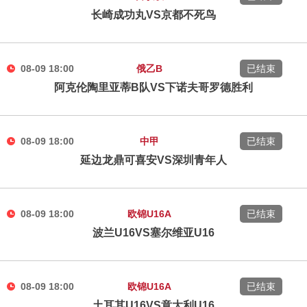
长崎成功丸VS京都不死鸟
08-09 18:00
俄乙B
已结束
阿克伦陶里亚蒂B队VS下诺夫哥罗德胜利
08-09 18:00
中甲
已结束
延边龙鼎可喜安VS深圳青年人
08-09 18:00
欧锦U16A
已结束
波兰U16VS塞尔维亚U16
08-09 18:00
欧锦U16A
已结束
土耳其U16VS意大利U16