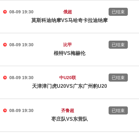
08-09 19:30
俄超
已结束
莫斯科迪纳摩VS马哈奇卡拉迪纳摩
08-09 19:30
比甲
已结束
根特VS梅赫伦
08-09 19:30
中U20联
已结束
天津津门虎U20VS广东广州豹U20
08-09 19:30
齐鲁超
已结束
枣庄队VS东营队