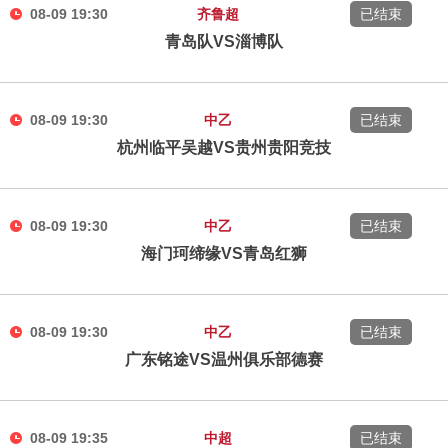
08-09 19:30
齐鲁超
已结束
青岛队VS淄博队
08-09 19:30
中乙
已结束
杭州临平吴越VS贵州贵阳竞技
08-09 19:30
中乙
已结束
海门珂缔缘VS青岛红狮
08-09 19:30
中乙
已结束
广东铭途VS温州俱乐部德赛
08-09 19:35
中超
已结束