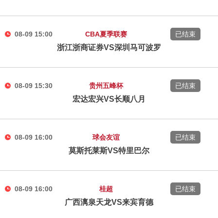
08-09 15:00
CBA夏季联赛
已结束
浙江浙商证券VS深圳马可波罗
08-09 15:30
贵州五峰杯
已结束
宏达宏兴VS长顺八月
08-09 16:00
球会友谊
已结束
莫斯托莱斯VS特里巴尔
08-09 16:00
桂超
已结束
广西漓泉天龙VS来宾育德