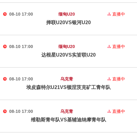
08-10 17:00
缅甸U20
直播中
掸联U20VS银河U20
08-10 17:00
缅甸U20
直播中
达根星U20VS实皆联U20
08-10 17:00
乌克青
直播中
埃皮森特尔U21VS顿涅茨克矿工青年队
08-10 17:00
乌克青
直播中
维勒斯青年队VS基辅迪纳摩青年队