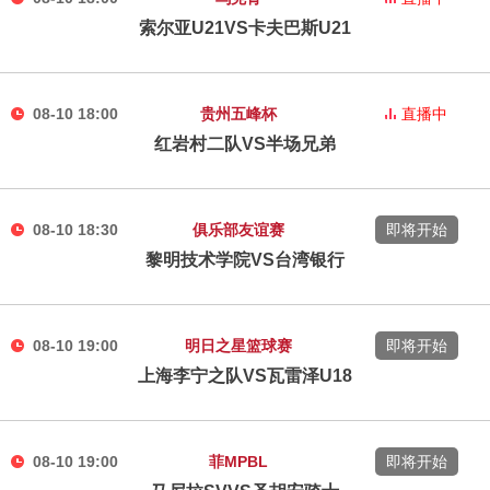
索尔亚U21VS卡夫巴斯U21
08-10 18:00
贵州五峰杯
直播中
红岩村二队VS半场兄弟
08-10 18:30
俱乐部友谊赛
即将开始
黎明技术学院VS台湾银行
08-10 19:00
明日之星篮球赛
即将开始
上海李宁之队VS瓦雷泽U18
08-10 19:00
菲MPBL
即将开始