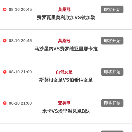
08-10 20:45
莫桑冠
即将开始
费罗瓦里奥利欣加VS钦加勒
08-10 20:45
莫桑冠
即将开始
马沙昆内VS费罗维亚里那卡拉
08-10 21:00
白俄女超
即将开始
斯莫根女足VS伯希纳女足
08-10 21:00
亚美甲
即将开始
米卡VS埃里温凤凰B队