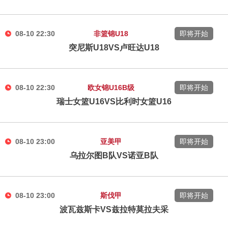
08-10 22:30
非篮锦U18
即将开始
突尼斯U18VS卢旺达U18
08-10 22:30
欧女锦U16B级
即将开始
瑞士女篮U16VS比利时女篮U16
08-10 23:00
亚美甲
即将开始
乌拉尔图B队VS诺亚B队
08-10 23:00
斯伐甲
即将开始
波瓦兹斯卡VS兹拉特莫拉夫采