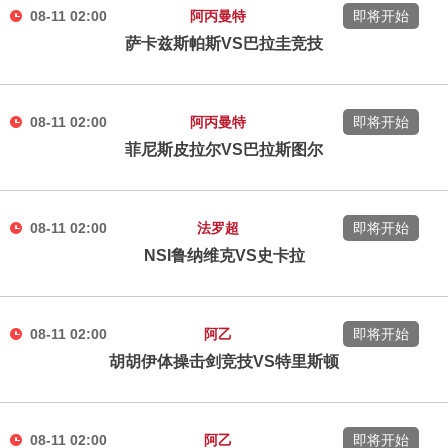
08-11 02:00
阿丙曼特
即将开始
萨卡兹斯帕斯VS巴拉圭竞技
08-11 02:00
阿丙曼特
即将开始
菲尼斯皮拉尔VS巴拉斯图尔
08-11 02:00
法罗超
即将开始
NSI鲁纳维克VS史卡拉
08-11 02:00
阿乙
即将开始
胡胡伊体操击剑竞技VS特里斯顿
08-11 02:00
阿乙
即将开始