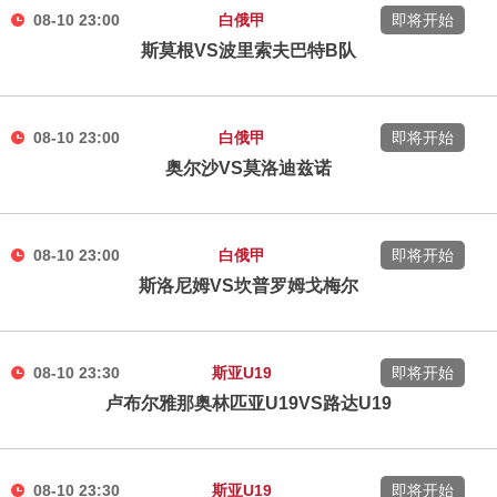
08-10 23:00
白俄甲
即将开始
斯莫根VS波里索夫巴特B队
08-10 23:00
白俄甲
即将开始
奥尔沙VS莫洛迪兹诺
08-10 23:00
白俄甲
即将开始
斯洛尼姆VS坎普罗姆戈梅尔
08-10 23:30
斯亚U19
即将开始
卢布尔雅那奥林匹亚U19VS路达U19
08-10 23:30
斯亚U19
即将开始