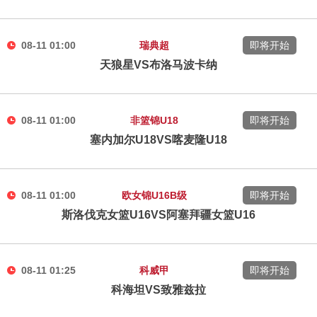
08-11 01:00
瑞典超
即将开始
天狼星VS布洛马波卡纳
08-11 01:00
非篮锦U18
即将开始
塞内加尔U18VS喀麦隆U18
08-11 01:00
欧女锦U16B级
即将开始
斯洛伐克女篮U16VS阿塞拜疆女篮U16
08-11 01:25
科威甲
即将开始
科海坦VS致雅兹拉