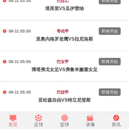
08-11 03:30
巴拉乙
即将开始
塔库里VS瓜伊雷纳
08-11 05:00
哥伦甲
即将开始
里奥内格罗老鹰VS拉尼洛斯
08-11 05:00
巴女甲
即将开始
博塔弗戈女足VS弗鲁米嫩塞女足
08-11 05:30
巴拉甲
即将开始
亚松森自由VS特立尼登斯
08-11 05:30
厄瓜甲
即将开始
首页
足球
篮球
录像
资讯