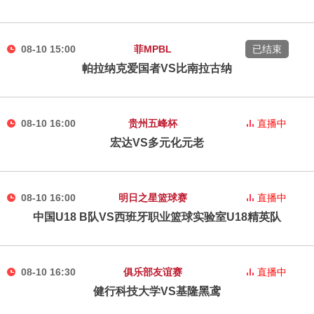
08-10 15:00
菲MPBL
已结束
帕拉纳克爱国者VS比南拉古纳
08-10 16:00
贵州五峰杯
直播中
宏达VS多元化元老
08-10 16:00
明日之星篮球赛
直播中
中国U18 B队VS西班牙职业篮球实验室U18精英队
08-10 16:30
俱乐部友谊赛
直播中
健行科技大学VS基隆黑鸢