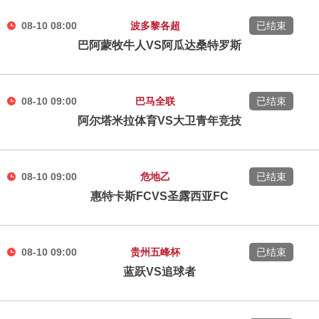
08-10 08:00
波多黎各超
已结束
巴阿蒙牧牛人VS阿瓜达桑特罗斯
08-10 09:00
巴马全联
已结束
阿尔塔米拉体育VS大卫青年竞技
08-10 09:00
危地乙
已结束
惠特卡斯FCVS圣露西亚FC
08-10 09:00
贵州五峰杯
已结束
蓝跃VS追球者