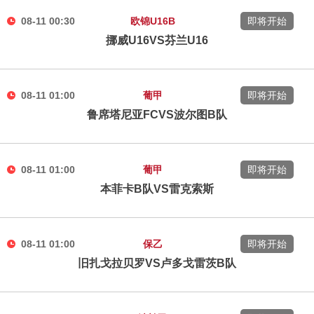
08-11 00:30
欧锦U16B
即将开始
挪威U16VS芬兰U16
08-11 01:00
葡甲
即将开始
鲁席塔尼亚FCVS波尔图B队
08-11 01:00
葡甲
即将开始
本菲卡B队VS雷克索斯
08-11 01:00
保乙
即将开始
旧扎戈拉贝罗VS卢多戈雷茨B队