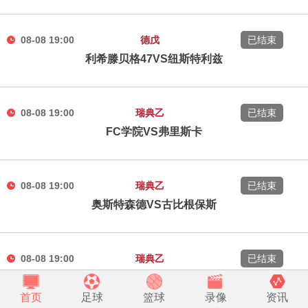
08-08 19:00
德戊
已结束
利希滕贝格47VS纽斯特利兹
08-08 19:00
瑞典乙
已结束
FC学院VS弗里斯卡
08-08 19:00
瑞典乙
已结束
奥斯特森德VS古比根保斯
08-08 19:00
瑞典乙
已结束
哥连斯VSIFK卢雷亚
首页
足球
篮球
录像
资讯