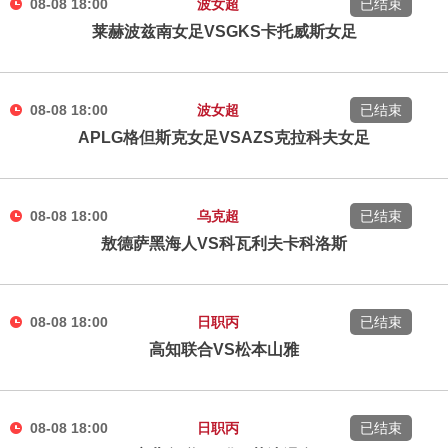
08-08 18:00
波女超
已结束
莱赫波兹南女足VSGKS卡托威斯女足
08-08 18:00
波女超
已结束
APLG格但斯克女足VSAZS克拉科夫女足
08-08 18:00
乌克超
已结束
敖德萨黑海人VS科瓦利夫卡科洛斯
08-08 18:00
日职丙
已结束
高知联合VS松本山雅
08-08 18:00
日职丙
已结束