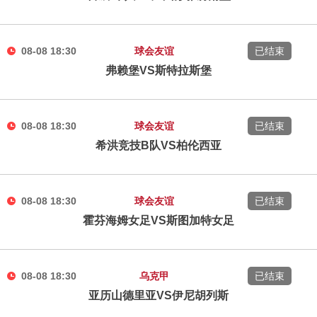
08-08 18:30
球会友谊
已结束
弗赖堡VS斯特拉斯堡
08-08 18:30
球会友谊
已结束
希洪竞技B队VS柏伦西亚
08-08 18:30
球会友谊
已结束
霍芬海姆女足VS斯图加特女足
08-08 18:30
乌克甲
已结束
亚历山德里亚VS伊尼胡列斯