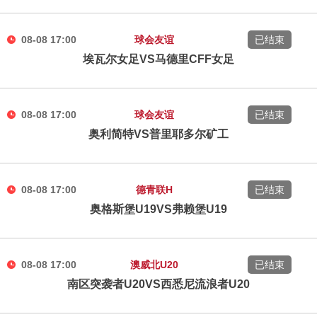
08-08 17:00
球会友谊
已结束
埃瓦尔女足VS马德里CFF女足
08-08 17:00
球会友谊
已结束
奥利简特VS普里耶多尔矿工
08-08 17:00
德青联H
已结束
奥格斯堡U19VS弗赖堡U19
08-08 17:00
澳威北U20
已结束
南区突袭者U20VS西悉尼流浪者U20