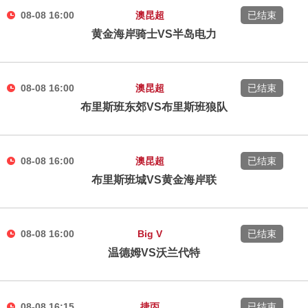
08-08 16:00
澳昆超
已结束
黄金海岸骑士VS半岛电力
08-08 16:00
澳昆超
已结束
布里斯班东郊VS布里斯班狼队
08-08 16:00
澳昆超
已结束
布里斯班城VS黄金海岸联
08-08 16:00
Big V
已结束
温德姆VS沃兰代特
08-08 16:15
捷丙
已结束