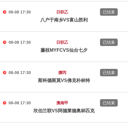
08-08 17:30
日职乙
已结束
八户于南乡VS富山胜利
08-08 17:30
日职乙
已结束
藤枝MYFCVS仙台七夕
08-08 17:30
挪丙
已结束
斯科德斯莫VS佛克朴林特
08-08 17:30
澳南甲
已结束
坎伯兰联VS阿德莱德奥林匹克