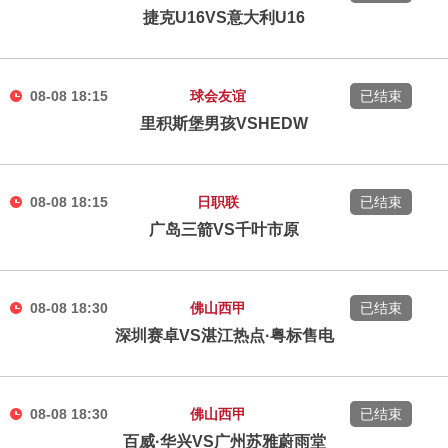
捷克U16VS意大利U16
08-08 18:15
球会友谊
已结束
里积斯堡男孩VSHEDW
08-08 18:15
日职联
已结束
广岛三箭VS千叶市原
08-08 18:30
佛山西甲
已结束
深圳赛卓VS湛江热点·粤标售电
08-08 18:30
佛山西甲
已结束
百威·华兴VS广州苏雅蔚雨堂