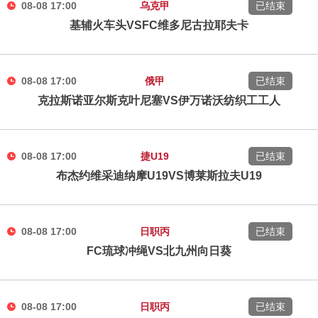
08-08 17:00
乌克甲
已结束
基辅火车头VSFC维多尼古拉耶夫卡
08-08 17:00
俄甲
已结束
克拉斯诺亚尔斯克叶尼塞VS伊万诺沃纺织工工人
08-08 17:00
捷U19
已结束
布杰约维采迪纳摩U19VS博莱斯拉夫U19
08-08 17:00
日职丙
已结束
FC琉球冲绳VS北九州向日葵
08-08 17:00
日职丙
已结束