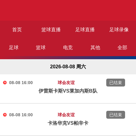
首页
篮球直播
足球直播
足球录像
足球
篮球
电竞
其他
全部
篮球录像
足球资讯
篮球资讯
2026-08-08 周六
08-08 16:00
球会友谊
已结束
伊雷斯卡斯VS莱加内斯B队
08-08 16:00
球会友谊
已结束
卡洛华克VS帕辛卡