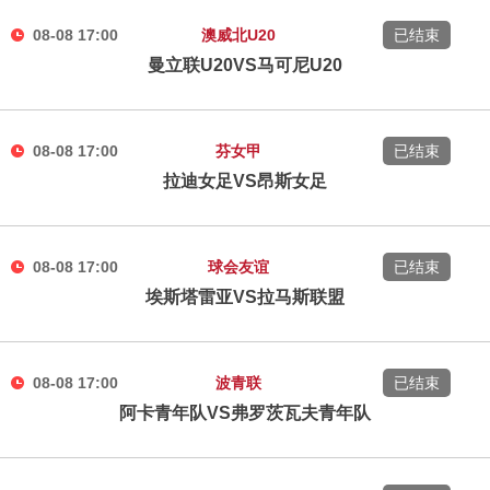
08-08 17:00
澳威北U20
已结束
曼立联U20VS马可尼U20
08-08 17:00
芬女甲
已结束
拉迪女足VS昂斯女足
08-08 17:00
球会友谊
已结束
埃斯塔雷亚VS拉马斯联盟
08-08 17:00
波青联
已结束
阿卡青年队VS弗罗茨瓦夫青年队