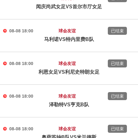
闻庆尚武女足VS首尔市厅女足
08-08 18:00
球会友谊
已结束
马利诺VS特内里费B队
08-08 18:00
球会友谊
已结束
利恩女足VS利尼史特朗女足
08-08 18:00
球会友谊
已结束
泽勒特VS亨克B队
08-08 18:00
球会友谊
已结束
奥萨苏纳B队VS米兰德斯